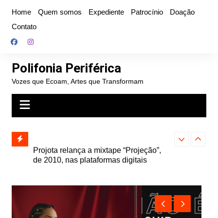
Ir
Home
Quem somos
Expediente
Patrocínio
Doação
para
Contato
o
conteúdo
Polifonia Periférica
Vozes que Ecoam, Artes que Transformam
” e abre
Projota relança a mixtape “Projeção”,
Farofa Carioca
k autoral,
de 2010, nas plataformas digitais
duplo e faz s
Seu Jorge no 