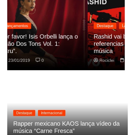
Destaque
Lançamentos
Rashid vai buscar nos HQs as
referencias do clipe de sua nova
C
música
p
Rociclei
22/01/2019
0
Destaque
Internacional
Rapper mexicano KAOS lança vídeo da
música “Carne Fresca”