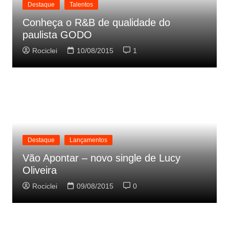
Destaque
Talentos
Conheça o R&B de qualidade do
paulista GODO
Rociclei
10/08/2015
1
Destaque
Lançamentos
Vão Apontar – novo single de Lucy
Oliveira
Rociclei
09/08/2015
0