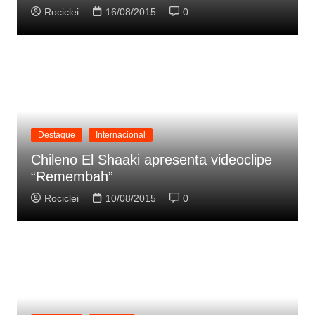
Rociclei
16/08/2015
0
Destaque
Internacional
Chileno El Shaaki apresenta videoclipe
“Remembah”
Rociclei
10/08/2015
0