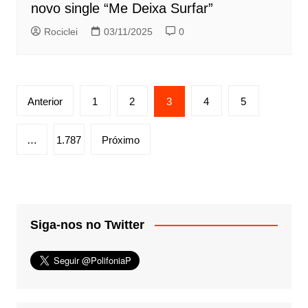
novo single “Me Deixa Surfar”
Rociclei
03/11/2025
0
Paginação
Anterior
1
2
3
4
5
de
posts
…
1.787
Próximo
Siga-nos no Twitter