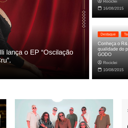
Rociclei
16/08/2015
Destaque
Ta
Destaque
La
Conheça o R&
qualidade do p
s referencias do clipe de
Cynthia Lu
GODO
Baleiro
Rociclei
Rociclei
10/08/2015
2