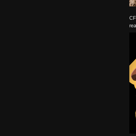
CFBTM 1 – 
rea
ído