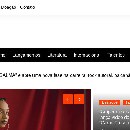
Doação
Contato
rme
Lançamentos
Literatura
Internacional
Talentos
e “Projeção”, de 2010, nas plataformas digitais
Destaque
In
Rapper mexic
lança vídeo d
“Carne Fresca