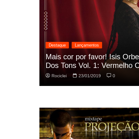
Destaque
Lançamentos
cilação
Rashid vai buscar nos HQs a
sua nova música
Rociclei
22/01/2019
0