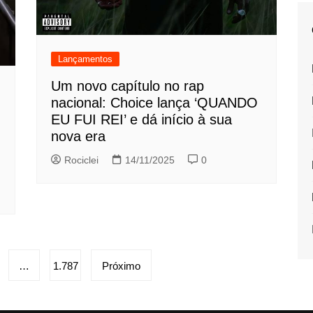
Lançamentos
Um novo capítulo no rap
nacional: Choice lança ‘QUANDO
EU FUI REI’ e dá início à sua
nova era
Rociclei
14/11/2025
0
…
1.787
Próximo