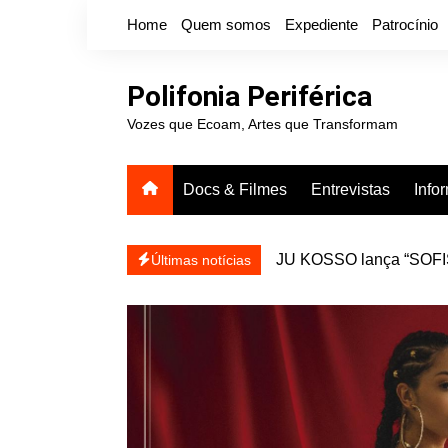
Ir
Home
Quem somos
Expediente
Patrocínio
para
o
conteúdo
Polifonia Periférica
Vozes que Ecoam, Artes que Transformam
Docs & Filmes
Entrevistas
Info
icanálise ea coragem de se
Projota relança a mixtap
Últimas notícias