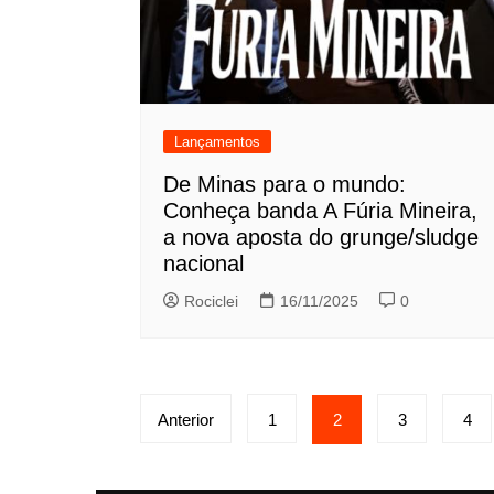
Lançamentos
De Minas para o mundo:
Conheça banda A Fúria Mineira,
a nova aposta do grunge/sludge
nacional
Rociclei
16/11/2025
0
Paginação
Anterior
1
2
3
4
de