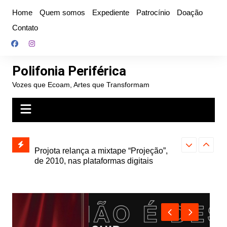
Ir
Home
Quem somos
Expediente
Patrocínio
Doação
para
Contato
o
conteúdo
Polifonia Periférica
Vozes que Ecoam, Artes que Transformam
” e abre
Projota relança a mixtape “Projeção”,
Farofa Carioca
k autoral,
de 2010, nas plataformas digitais
duplo e faz s
Seu Jorge no 