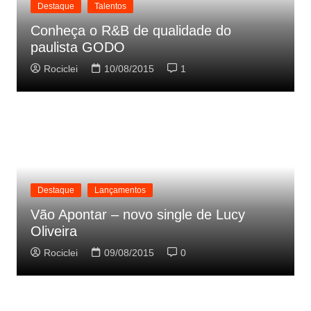
Destaque
Talentos
Conheça o R&B de qualidade do
paulista GODO
Rociclei
10/08/2015
1
Destaque
Lançamentos
Vão Apontar – novo single de Lucy
Oliveira
Rociclei
09/08/2015
0