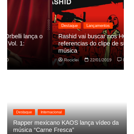
Destaque
Lançamentos
Rashid vai buscar nos HQs as
referencias do clipe de sua nova
C
música
p
Rociclei
22/01/2019
0
Destaque
Internacional
Rapper mexicano KAOS lança vídeo da
música “Carne Fresca”