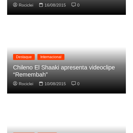
Rociclei
16/08/2015
0
Destaque
Internacional
Chileno El Shaaki apresenta videoclipe
“Remembah”
Rociclei
10/08/2015
0