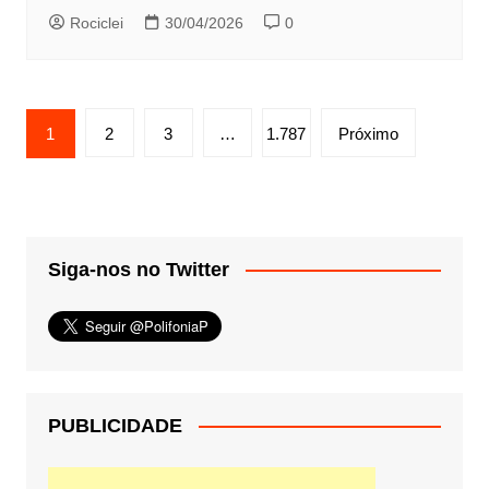
Rociclei
30/04/2026
0
Paginação
1
2
3
…
1.787
Próximo
de
posts
Siga-nos no Twitter
PUBLICIDADE