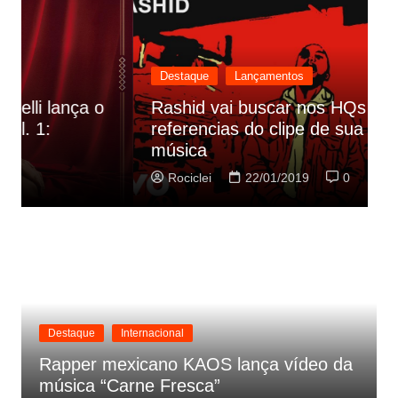
Destaque
Lançamentos
Rashid vai buscar nos HQs as
referencias do clipe de sua nova
C
música
p
Rociclei
22/01/2019
0
Destaque
Internacional
Rapper mexicano KAOS lança vídeo da
música “Carne Fresca”