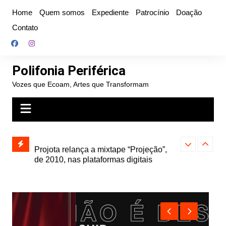
Ir
Home
Quem somos
Expediente
Patrocínio
Doação
para
Contato
o
conteúdo
Polifonia Periférica
Vozes que Ecoam, Artes que Transformam
” e abre
Projota relança a mixtape “Projeção”,
Farofa Carioca
k autoral,
de 2010, nas plataformas digitais
duplo e faz s
Seu Jorge no 