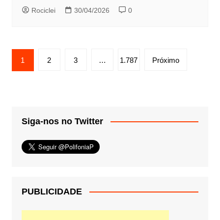
Rociclei
30/04/2026
0
Paginação
1
2
3
…
1.787
Próximo
de
posts
Siga-nos no Twitter
PUBLICIDADE