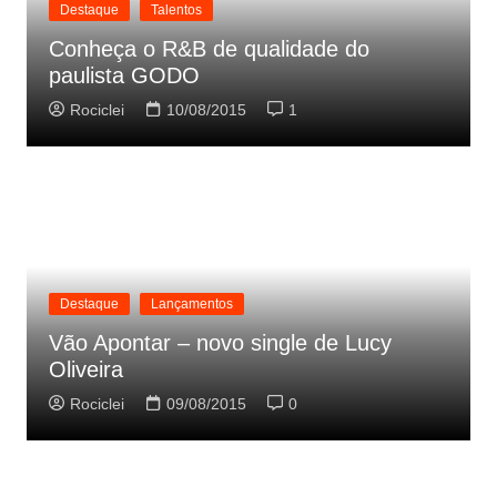
Destaque
Talentos
Conheça o R&B de qualidade do
paulista GODO
Rociclei
10/08/2015
1
Destaque
Lançamentos
Vão Apontar – novo single de Lucy
Oliveira
Rociclei
09/08/2015
0