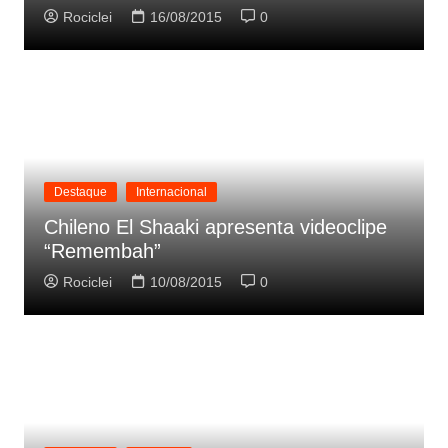
Rociclei
16/08/2015
0
Destaque
Internacional
Chileno El Shaaki apresenta videoclipe
“Remembah”
Rociclei
10/08/2015
0