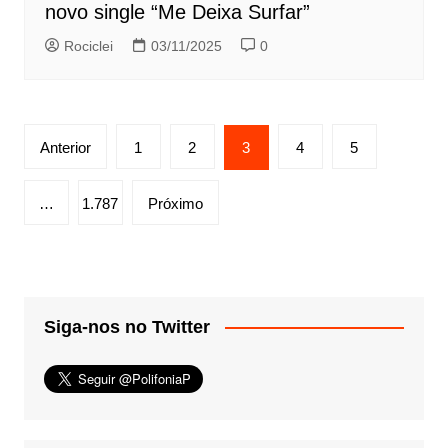
novo single “Me Deixa Surfar”
Rociclei
03/11/2025
0
Paginação
Anterior
1
2
3
4
5
de
posts
…
1.787
Próximo
Siga-nos no Twitter