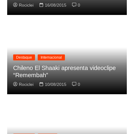
Rociclei
16/08/2015
0
Destaque
Internacional
Chileno El Shaaki apresenta videoclipe
“Remembah”
Rociclei
10/08/2015
0