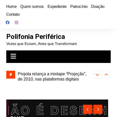
Ir
Home
Quem somos
Expediente
Patrocínio
Doação
para
Contato
o
conteúdo
Polifonia Periférica
Vozes que Ecoam, Artes que Transformam
” e abre
Projota relança a mixtape “Projeção”,
Farofa Carioca
k autoral,
de 2010, nas plataformas digitais
duplo e faz s
Seu Jorge no 