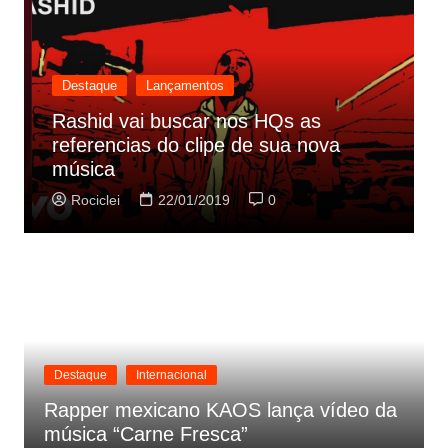
Destaque
Lançamentos
Rashid vai buscar nos HQs as
referencias do clipe de sua nova
C
música
p
Rociclei
22/01/2019
0
Destaque
Internacional
Rapper mexicano KAOS lança vídeo da
música “Carne Fresca”