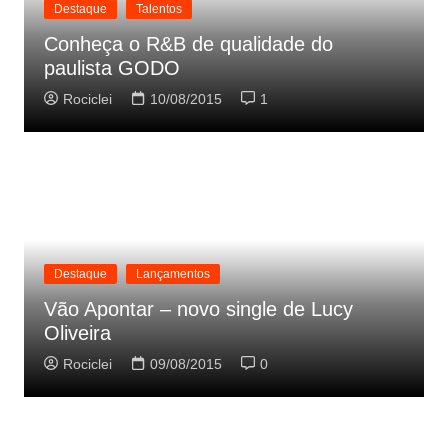
Destaque
Talentos
Conheça o R&B de qualidade do
paulista GODO
Rociclei
10/08/2015
1
Destaque
Lançamentos
Vão Apontar – novo single de Lucy
Oliveira
Rociclei
09/08/2015
0