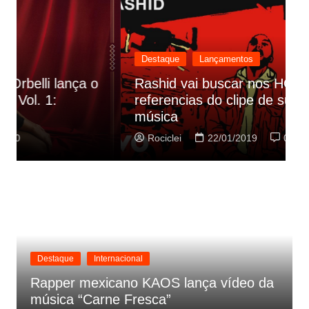
Destaque
Lançamentos
Rashid vai buscar nos HQs as
referencias do clipe de sua nova
C
música
p
Rociclei
22/01/2019
0
Destaque
Internacional
Rapper mexicano KAOS lança vídeo da
música “Carne Fresca”