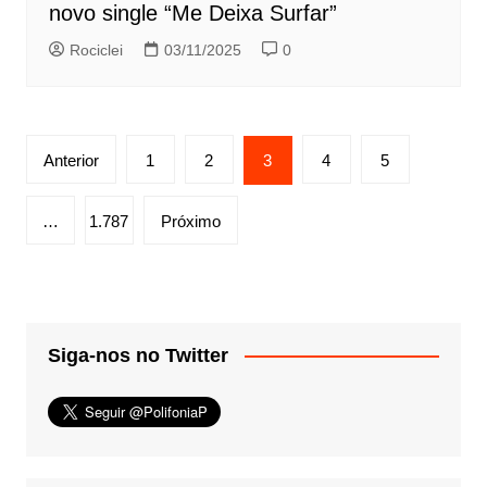
novo single “Me Deixa Surfar”
Rociclei
03/11/2025
0
Paginação
Anterior
1
2
3
4
5
de
posts
…
1.787
Próximo
Siga-nos no Twitter