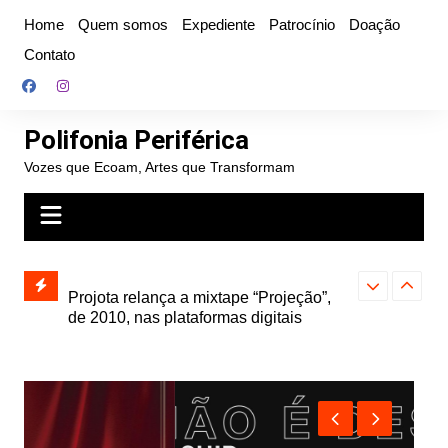
Ir
Home
Quem somos
Expediente
Patrocínio
Doação
para
Contato
o
conteúdo
Polifonia Periférica
Vozes que Ecoam, Artes que Transformam
” e abre
Projota relança a mixtape “Projeção”,
Farofa Carioca
k autoral,
de 2010, nas plataformas digitais
duplo e faz s
Seu Jorge no 