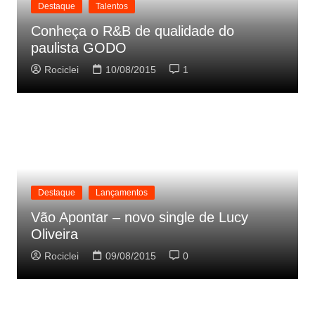
Destaque
Talentos
Conheça o R&B de qualidade do
paulista GODO
Rociclei
10/08/2015
1
Destaque
Lançamentos
Vão Apontar – novo single de Lucy
Oliveira
Rociclei
09/08/2015
0