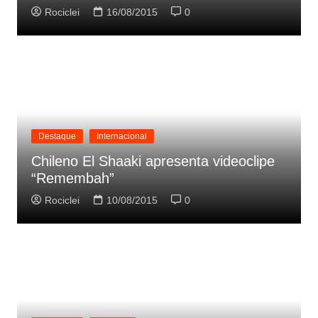
Rociclei
16/08/2015
0
Destaque
Internacional
Chileno El Shaaki apresenta videoclipe
“Remembah”
Rociclei
10/08/2015
0