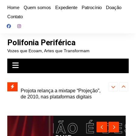
Ir
Home
Quem somos
Expediente
Patrocínio
Doação
para
Contato
o
conteúdo
Polifonia Periférica
Vozes que Ecoam, Artes que Transformam
” e abre
Projota relança a mixtape “Projeção”,
Farofa Carioca
k autoral,
de 2010, nas plataformas digitais
duplo e faz s
Seu Jorge no 