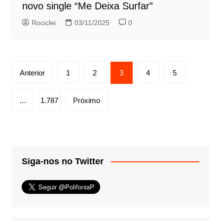
novo single “Me Deixa Surfar”
Rociclei
03/11/2025
0
Paginação
Anterior
1
2
3
4
5
de
posts
…
1.787
Próximo
Siga-nos no Twitter