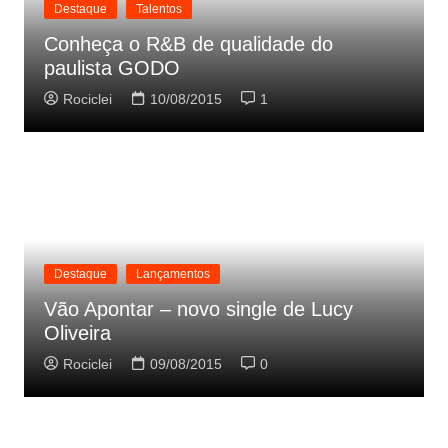
Destaque
Talentos
Conheça o R&B de qualidade do
paulista GODO
Rociclei
10/08/2015
1
Destaque
Lançamentos
Vão Apontar – novo single de Lucy
Oliveira
Rociclei
09/08/2015
0