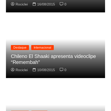
Rociclei
16/08/2015
0
Destaque
Internacional
Chileno El Shaaki apresenta videoclipe
“Remembah”
Rociclei
10/08/2015
0