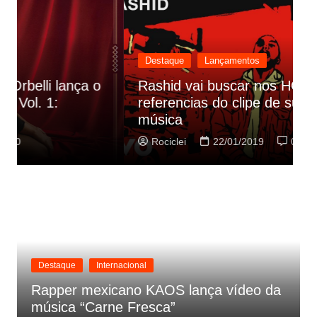
Destaque
Lançamentos
Rashid vai buscar nos HQs as
referencias do clipe de sua nova
C
música
p
Rociclei
22/01/2019
0
Destaque
Internacional
Rapper mexicano KAOS lança vídeo da
música “Carne Fresca”