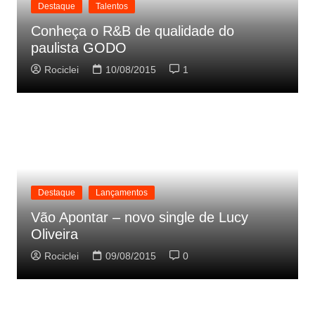
Destaque
Talentos
Conheça o R&B de qualidade do
paulista GODO
Rociclei
10/08/2015
1
Destaque
Lançamentos
Vão Apontar – novo single de Lucy
Oliveira
Rociclei
09/08/2015
0