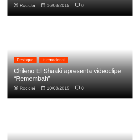
Rociclei
16/08/2015
0
Destaque
Internacional
Chileno El Shaaki apresenta videoclipe
“Remembah”
Rociclei
10/08/2015
0