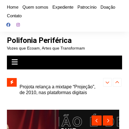
Ir
Home
Quem somos
Expediente
Patrocínio
Doação
para
Contato
o
conteúdo
Polifonia Periférica
Vozes que Ecoam, Artes que Transformam
” e abre
Projota relança a mixtape “Projeção”,
Farofa Carioca
k autoral,
de 2010, nas plataformas digitais
duplo e faz s
Seu Jorge no 