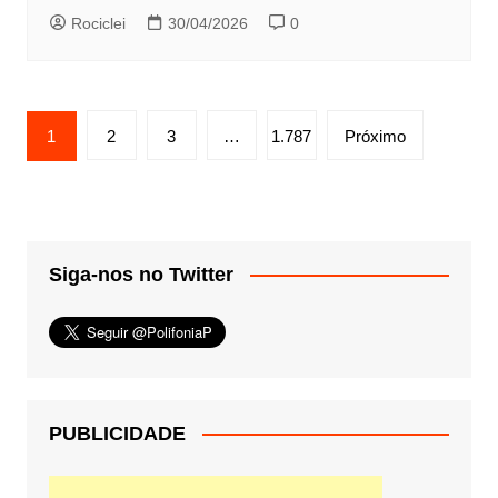
Rociclei
30/04/2026
0
Paginação
1
2
3
…
1.787
Próximo
de
posts
Siga-nos no Twitter
PUBLICIDADE