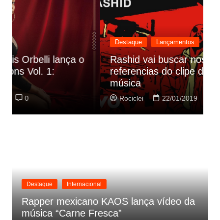
Destaque
Lançamentos
Rashid vai buscar nos HQs as
referencias do clipe de sua nova
C
música
p
Rociclei
22/01/2019
0
Destaque
Internacional
Rapper mexicano KAOS lança vídeo da
música “Carne Fresca”