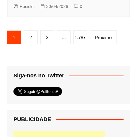
Rociclei
30/04/2026
0
Paginação
1
2
3
…
1.787
Próximo
de
posts
Siga-nos no Twitter
PUBLICIDADE