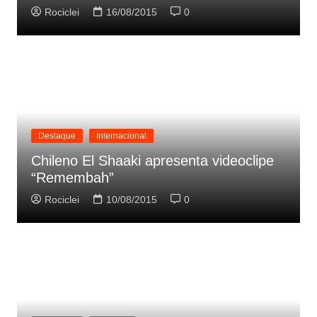
Rociclei
16/08/2015
0
Destaque
Internacional
Chileno El Shaaki apresenta videoclipe
“Remembah”
Rociclei
10/08/2015
0