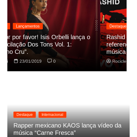
Destaque
Lançamentos
Rashid vai buscar nos HQs as
referencias do clipe de sua nova
C
música
p
Rociclei
22/01/2019
0
Destaque
Internacional
Rapper mexicano KAOS lança vídeo da
música “Carne Fresca”