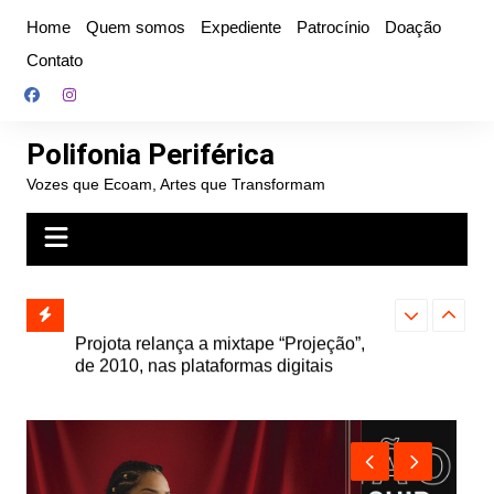
Ir
Home
Quem somos
Expediente
Patrocínio
Doação
para
Contato
o
conteúdo
Polifonia Periférica
Vozes que Ecoam, Artes que Transformam
” e abre
Projota relança a mixtape “Projeção”,
Farofa Carioca
k autoral,
de 2010, nas plataformas digitais
duplo e faz s
Seu Jorge no 