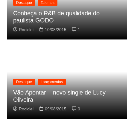
Destaque
Talentos
Conheça o R&B de qualidade do
paulista GODO
Rociclei
10/08/2015
1
Destaque
Lançamentos
Vão Apontar – novo single de Lucy
Oliveira
Rociclei
09/08/2015
0