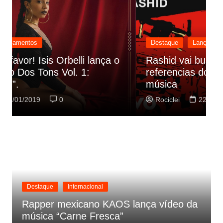
Destaque
Lançamentos
Rashid vai buscar nos HQs as
referencias do clipe de sua nova
C
música
p
Rociclei
22/01/2019
0
Destaque
Internacional
Rapper mexicano KAOS lança vídeo da
música “Carne Fresca”