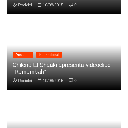
Rociclei
16/08/2015
0
Destaque
Internacional
Chileno El Shaaki apresenta videoclipe
“Remembah”
Rociclei
10/08/2015
0