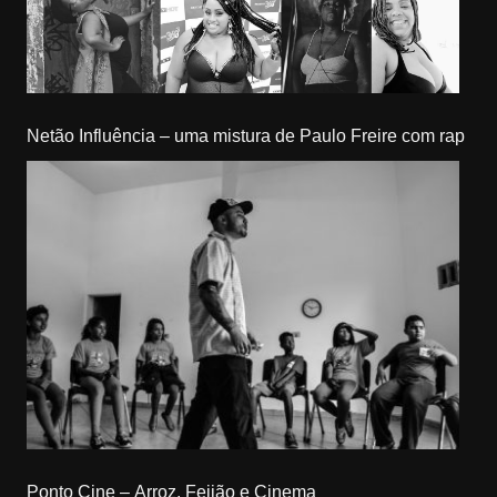
Netão Influência – uma mistura de Paulo Freire com rap
Ponto Cine – Arroz, Feijão e Cinema