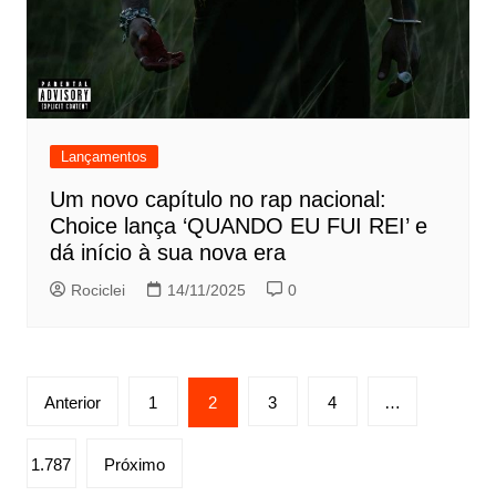
Lançamentos
Um novo capítulo no rap nacional:
Choice lança ‘QUANDO EU FUI REI’ e
dá início à sua nova era
Rociclei
14/11/2025
0
Paginação
Anterior
1
2
3
4
…
de
posts
1.787
Próximo