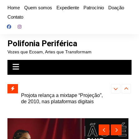
Ir
Home
Quem somos
Expediente
Patrocínio
Doação
para
Contato
o
conteúdo
Polifonia Periférica
Vozes que Ecoam, Artes que Transformam
” e abre
Projota relança a mixtape “Projeção”,
Farofa Carioca
k autoral,
de 2010, nas plataformas digitais
duplo e faz s
Seu Jorge no 