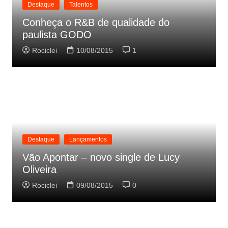
Destaque
Talentos
Conheça o R&B de qualidade do
paulista GODO
Rociclei
10/08/2015
1
Destaque
Lançamentos
Vão Apontar – novo single de Lucy
Oliveira
Rociclei
09/08/2015
0