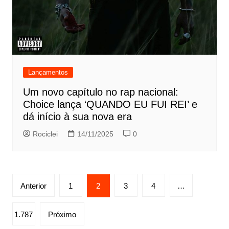
Lançamentos
Um novo capítulo no rap nacional:
Choice lança ‘QUANDO EU FUI REI’ e
dá início à sua nova era
Rociclei
14/11/2025
0
Paginação
Anterior
1
2
3
4
…
de
posts
1.787
Próximo