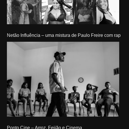
Netão Influência – uma mistura de Paulo Freire com rap
Ponto Cine – Arroz, Feijão e Cinema