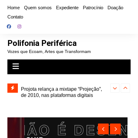
Ir
Home
Quem somos
Expediente
Patrocínio
Doação
para
Contato
o
conteúdo
Polifonia Periférica
Vozes que Ecoam, Artes que Transformam
” e abre
Projota relança a mixtape “Projeção”,
Farofa Carioca
k autoral,
de 2010, nas plataformas digitais
duplo e faz s
Seu Jorge no 