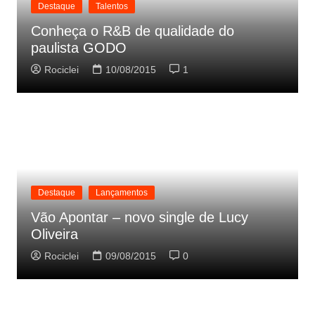
Destaque
Talentos
Conheça o R&B de qualidade do
paulista GODO
Rociclei
10/08/2015
1
Destaque
Lançamentos
Vão Apontar – novo single de Lucy
Oliveira
Rociclei
09/08/2015
0