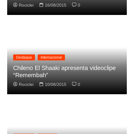
Rociclei
16/08/2015
0
Destaque
Internacional
Chileno El Shaaki apresenta videoclipe
“Remembah”
Rociclei
10/08/2015
0