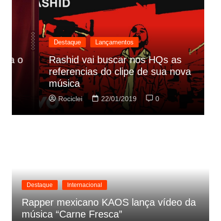
Destaque
Lançamentos
Rashid vai buscar nos HQs as
referencias do clipe de sua nova
C
música
p
Rociclei
22/01/2019
0
Destaque
Internacional
Rapper mexicano KAOS lança vídeo da
música “Carne Fresca”