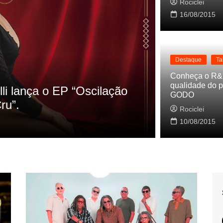
Rociclei
16/08/2015
Destaque
Ta
Destaque
La
Conheça o R&
qualidade do p
s referencias do clipe de
Cynthia Lu
GODO
Baleiro
Rociclei
Rociclei
10/08/2015
2