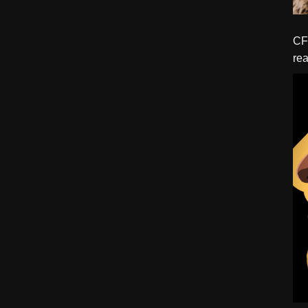
CFBTM 1 – 
rea
ído