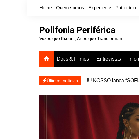
Ir
Home
Quem somos
Expediente
Patrocínio
para
o
conteúdo
Polifonia Periférica
Vozes que Ecoam, Artes que Transformam
Docs & Filmes
Entrevistas
Info
JU KOSSO lança “SOFISA
reapresentar
Projota relança a mixtap
Últimas notícias