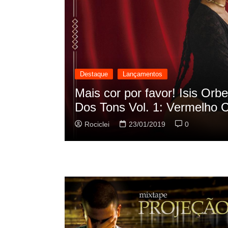
Destaque
Lançamentos
cilação
Rashid vai buscar nos HQs a
sua nova música
Rociclei
22/01/2019
0