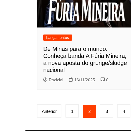
Lançamentos
De Minas para o mundo:
Conheça banda A Fúria Mineira,
a nova aposta do grunge/sludge
nacional
Rociclei
16/11/2025
0
Paginação
Anterior
1
2
3
4
de