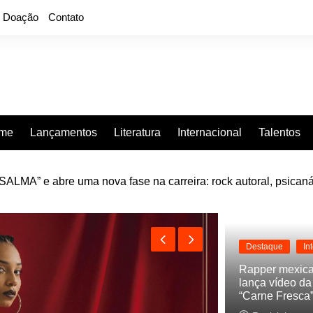
Doação
Contato
rme
Lançamentos
Literatura
Internacional
Talentos
LMA” e abre uma nova fase na carreira: rock autoral, psicaná
e “Projeção”, de 2010, nas plataformas digitais
Destaque
In
Rapper mexic
lança vídeo d
“Carne Fresca