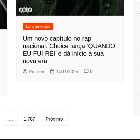
Lançamentos
Um novo capítulo no rap
nacional: Choice lança ‘QUANDO
EU FUI REI’ e dá início à sua
nova era
Rociclei
14/11/2025
0
…
1.787
Próximo