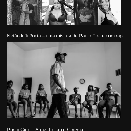
Netão Influência – uma mistura de Paulo Freire com rap
Ponto Cine – Arroz, Feijão e Cinema