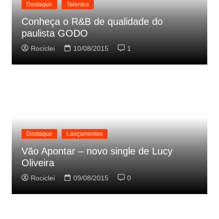
Destaque
Talentos
Conheça o R&B de qualidade do
paulista GODO
Rociclei
10/08/2015
1
Destaque
Lançamentos
Vão Apontar – novo single de Lucy
Oliveira
Rociclei
09/08/2015
0