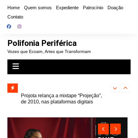
Ir
Home
Quem somos
Expediente
Patrocínio
Doação
para
Contato
o
conteúdo
Polifonia Periférica
Vozes que Ecoam, Artes que Transformam
” e abre
Projota relança a mixtape “Projeção”,
Farofa Carioca
k autoral,
de 2010, nas plataformas digitais
duplo e faz s
Seu Jorge no 