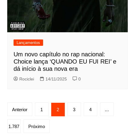
Lançamentos
Um novo capítulo no rap nacional:
Choice lança ‘QUANDO EU FUI REI’ e
dá início à sua nova era
Rociclei
14/11/2025
0
Paginação
Anterior
1
2
3
4
…
de
posts
1.787
Próximo