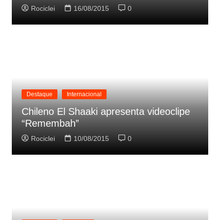
Rociclei
16/08/2015
0
Destaque
Internacional
Chileno El Shaaki apresenta videoclipe
“Remembah”
Rociclei
10/08/2015
0