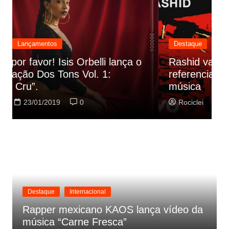
Destaque
Lançamentos
Rashid vai buscar nos HQs as
referencias do clipe de sua nova
C
música
p
Rociclei
22/01/2019
0
Destaque
Internacional
Rapper mexicano KAOS lança vídeo da
música “Carne Fresca”