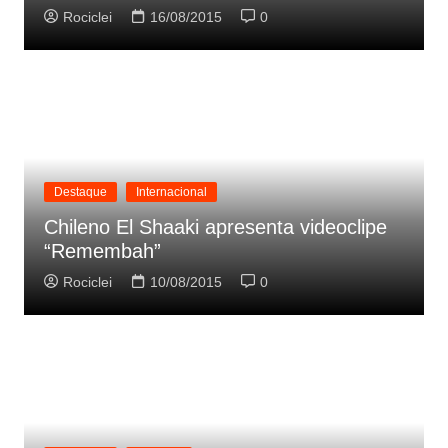
Rociclei
16/08/2015
0
Destaque
Internacional
Chileno El Shaaki apresenta videoclipe
“Remembah”
Rociclei
10/08/2015
0