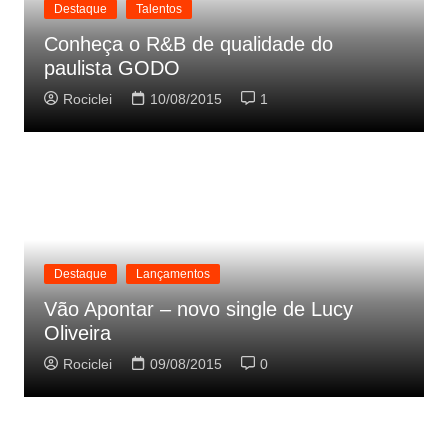
Destaque
Talentos
Conheça o R&B de qualidade do
paulista GODO
Rociclei
10/08/2015
1
Destaque
Lançamentos
Vão Apontar – novo single de Lucy
Oliveira
Rociclei
09/08/2015
0