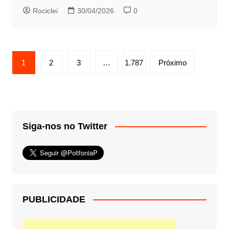
Rociclei
30/04/2026
0
Paginação
1
2
3
…
1.787
Próximo
de
posts
Siga-nos no Twitter
PUBLICIDADE