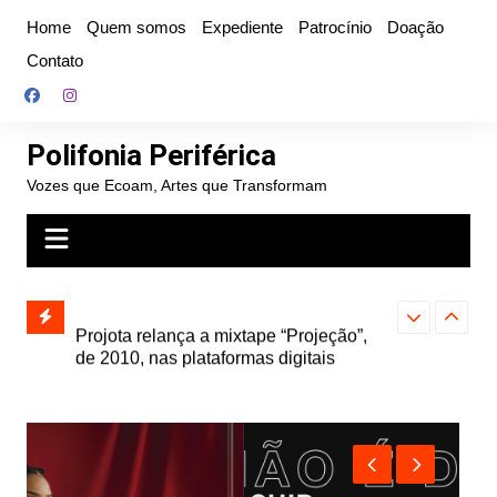
Ir
Home
Quem somos
Expediente
Patrocínio
Doação
para
Contato
o
conteúdo
Polifonia Periférica
Vozes que Ecoam, Artes que Transformam
” e abre
Projota relança a mixtape “Projeção”,
Farofa Carioca
k autoral,
de 2010, nas plataformas digitais
duplo e faz s
Seu Jorge no 