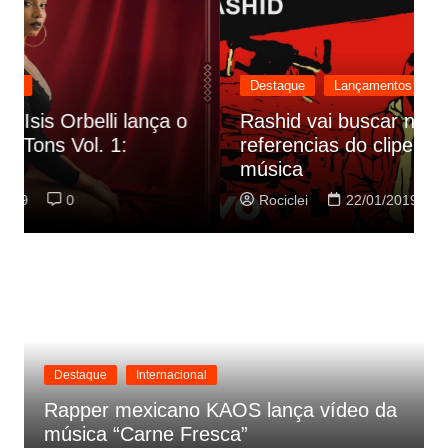
Destaque
Lançamentos
Rashid vai buscar nos HQs as
referencias do clipe de sua nova
C
música
p
Rociclei
22/01/2019
0
Destaque
Internacional
Rapper mexicano KAOS lança vídeo da
música “Carne Fresca”