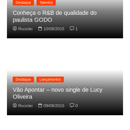
Destaque
Talentos
Conheça o R&B de qualidade do
paulista GODO
Rociclei
10/08/2015
1
Destaque
Lançamentos
Vão Apontar – novo single de Lucy
Oliveira
Rociclei
09/08/2015
0