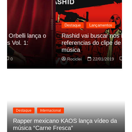
Destaque
Lançamentos
Rashid vai buscar nos HQs as
referencias do clipe de sua nova
C
música
p
Rociclei
22/01/2019
0
Destaque
Internacional
Rapper mexicano KAOS lança vídeo da
música “Carne Fresca”