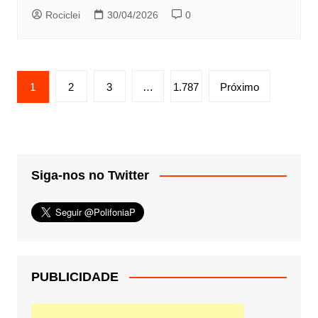
Rociclei
30/04/2026
0
Paginação
1
2
3
…
1.787
Próximo
de
posts
Siga-nos no Twitter
PUBLICIDADE