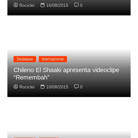
Rociclei
16/08/2015
0
Destaque
Internacional
Chileno El Shaaki apresenta videoclipe
“Remembah”
Rociclei
10/08/2015
0