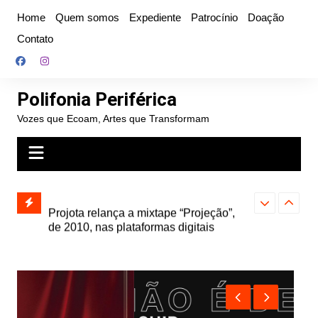
Ir
Home
Quem somos
Expediente
Patrocínio
Doação
para
Contato
o
conteúdo
Polifonia Periférica
Vozes que Ecoam, Artes que Transformam
” e abre
Projota relança a mixtape “Projeção”,
Farofa Carioca
k autoral,
de 2010, nas plataformas digitais
duplo e faz s
Seu Jorge no 