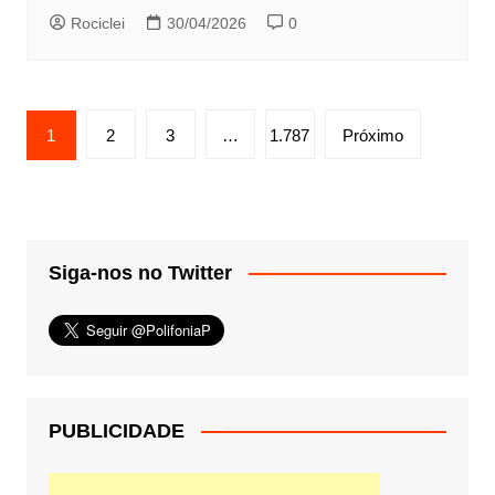
Rociclei
30/04/2026
0
Paginação
1
2
3
…
1.787
Próximo
de
posts
Siga-nos no Twitter
PUBLICIDADE