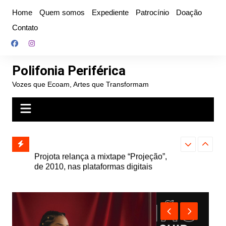
Ir
Home
Quem somos
Expediente
Patrocínio
Doação
para
Contato
o
conteúdo
Polifonia Periférica
Vozes que Ecoam, Artes que Transformam
” e abre
Projota relança a mixtape “Projeção”,
Farofa Carioca
k autoral,
de 2010, nas plataformas digitais
duplo e faz s
Seu Jorge no 