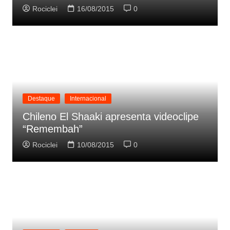
Rociclei
16/08/2015
0
Destaque
Internacional
Chileno El Shaaki apresenta videoclipe
“Remembah”
Rociclei
10/08/2015
0