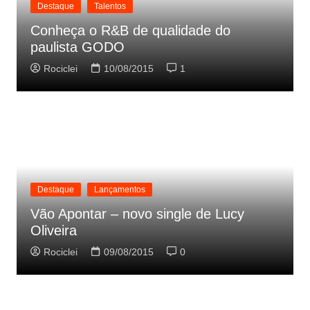
Destaque
Talentos
Conheça o R&B de qualidade do
paulista GODO
Rociclei
10/08/2015
1
Destaque
Lançamentos
Vão Apontar – novo single de Lucy
Oliveira
Rociclei
09/08/2015
0