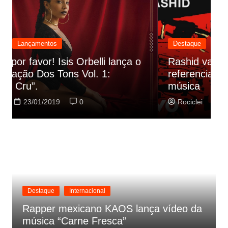
Destaque
Lançamentos
Rashid vai buscar nos HQs as
referencias do clipe de sua nova
C
música
p
Rociclei
22/01/2019
0
Destaque
Internacional
Rapper mexicano KAOS lança vídeo da
música “Carne Fresca”