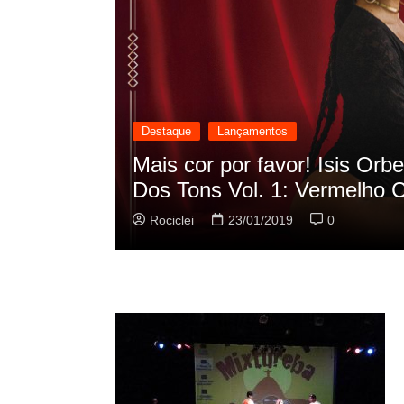
Destaque
Lançamentos
cilação
Rashid vai buscar nos HQs a
sua nova música
Rociclei
22/01/2019
0