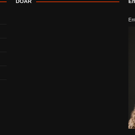
DOAR
En
En