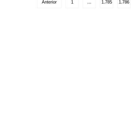
Paginação
Anterior
1
…
1.785
1.786
de
posts