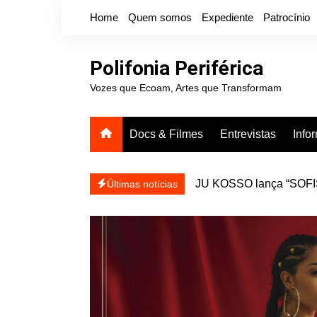
Ir
Home
Quem somos
Expediente
Patrocínio
para
o
conteúdo
Polifonia Periférica
Vozes que Ecoam, Artes que Transformam
Docs & Filmes
Entrevistas
Info
JU KOSSO lança “SOFISA
reapresentar
Projota relança a mixtap
Últimas notícias