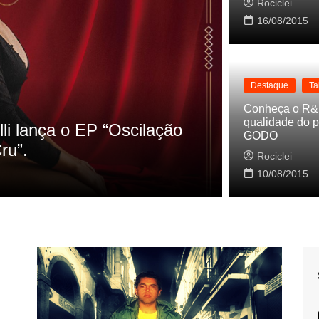
Rociclei
16/08/2015
Destaque
Ta
Destaque
La
Conheça o R&
qualidade do p
s referencias do clipe de
Cynthia Lu
GODO
Baleiro
Rociclei
Rociclei
10/08/2015
2