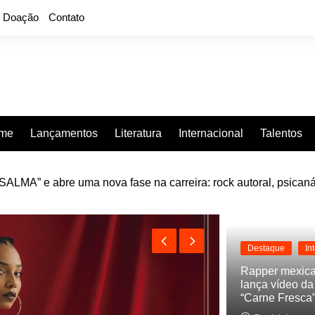
Doação
Contato
rme
Lançamentos
Literatura
Internacional
Talentos
LMA” e abre uma nova fase na carreira: rock autoral, psicaná
e “Projeção”, de 2010, nas plataformas digitais
Destaque
In
Rapper mexic
lança vídeo d
“Carne Fresca