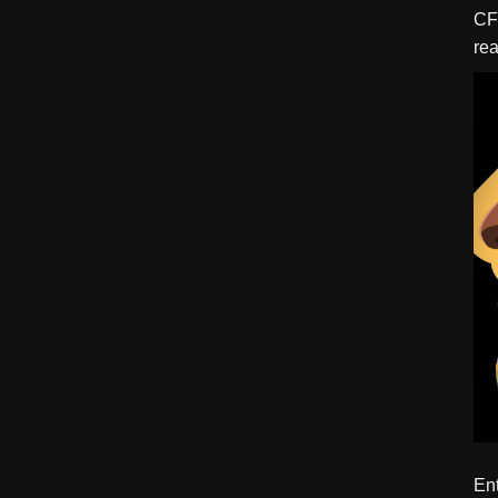
CFBTM 1 – 
rea
ído
Ent