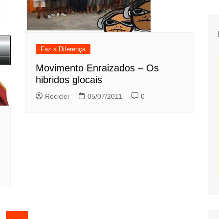
Faz a Diferença
Movimento Enraizados – Os
hibridos glocais
Rociclei
05/07/2011
0