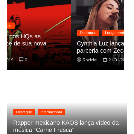
Destaque
Lançamentos
D
Cynthia Luz lança “Era Uma Vez”,
O
parceria com Zeca Baleiro
t
Rociclei
21/01/2019
0
Destaque
Internacional
Rapper mexicano KAOS lança vídeo da
música “Carne Fresca”