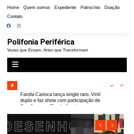
Ir
Home
Quem somos
Expediente
Patrocínio
Doação
para
Contato
o
conteúdo
Polifonia Periférica
Vozes que Ecoam, Artes que Transformam
ojeção”,
Farofa Carioca lança single raro, Vinil
Hitmia: pop r
ais
duplo e faz show com participação de
rótulos e bus
Seu Jorge no Rio de Janeiro