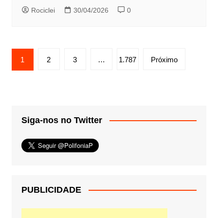
Rociclei
30/04/2026
0
Paginação
1
2
3
…
1.787
Próximo
de
posts
Siga-nos no Twitter
PUBLICIDADE