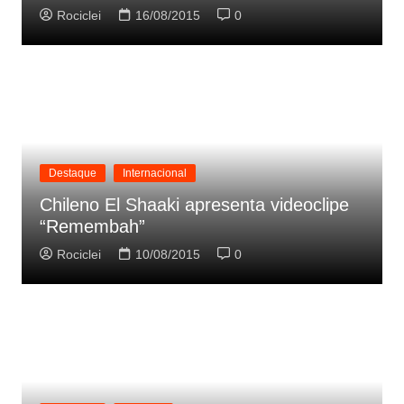
Rociclei
16/08/2015
0
Destaque
Internacional
Chileno El Shaaki apresenta videoclipe
“Remembah”
Rociclei
10/08/2015
0