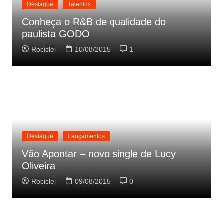
Destaque
Talentos
Conheça o R&B de qualidade do
paulista GODO
Rociclei
10/08/2015
1
Destaque
Lançamentos
Vão Apontar – novo single de Lucy
Oliveira
Rociclei
09/08/2015
0