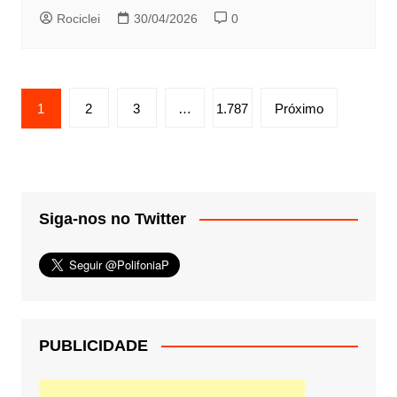
Rociclei
30/04/2026
0
Paginação
1
2
3
…
1.787
Próximo
de
posts
Siga-nos no Twitter
PUBLICIDADE