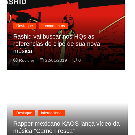
Destaque
Lançamentos
Rashid vai buscar nos HQs as
referencias do clipe de sua nova
C
música
p
Rociclei
22/01/2019
0
Destaque
Internacional
Rapper mexicano KAOS lança vídeo da
música “Carne Fresca”