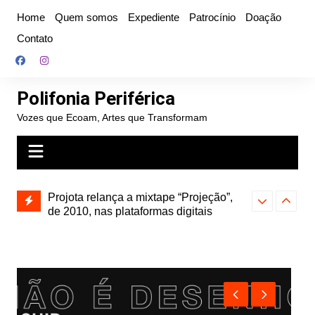
Ir
Home
Quem somos
Expediente
Patrocínio
Doação
para
Contato
o
conteúdo
Polifonia Periférica
Vozes que Ecoam, Artes que Transformam
” e abre
Projota relança a mixtape “Projeção”,
Farofa Carioca
k autoral,
de 2010, nas plataformas digitais
duplo e faz s
Seu Jorge no 