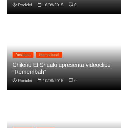
Rociclei
16/08/2015
0
Destaque
Internacional
Chileno El Shaaki apresenta videoclipe
“Remembah”
Rociclei
10/08/2015
0