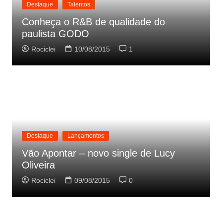
Destaque
Talentos
Conheça o R&B de qualidade do
paulista GODO
Rociclei
10/08/2015
1
Destaque
Lançamentos
Vão Apontar – novo single de Lucy
Oliveira
Rociclei
09/08/2015
0