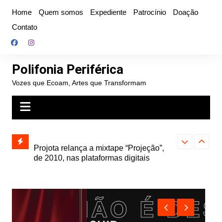
Ir
Home
Quem somos
Expediente
Patrocínio
Doação
para
Contato
o
conteúdo
Polifonia Periférica
Vozes que Ecoam, Artes que Transformam
” e abre
Projota relança a mixtape “Projeção”,
Farofa Carioca
k autoral,
de 2010, nas plataformas digitais
duplo e faz s
Seu Jorge no 