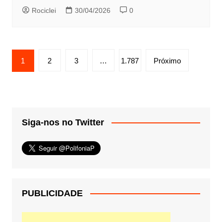
Rociclei
30/04/2026
0
Paginação
1
2
3
…
1.787
Próximo
de
posts
Siga-nos no Twitter
PUBLICIDADE