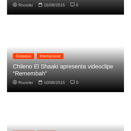
Rociclei
16/08/2015
0
Destaque
Internacional
Chileno El Shaaki apresenta videoclipe
“Remembah”
Rociclei
10/08/2015
0