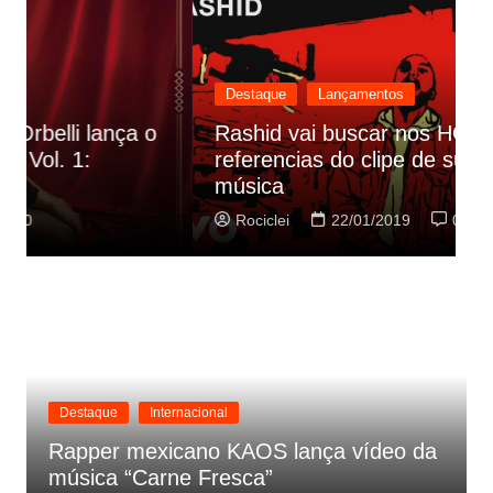
Destaque
Lançamentos
Rashid vai buscar nos HQs as
referencias do clipe de sua nova
C
música
p
Rociclei
22/01/2019
0
Destaque
Internacional
Rapper mexicano KAOS lança vídeo da
música “Carne Fresca”