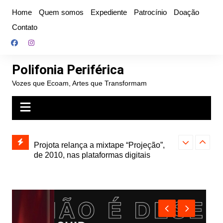
Ir
Home
Quem somos
Expediente
Patrocínio
Doação
para
Contato
o
conteúdo
Polifonia Periférica
Vozes que Ecoam, Artes que Transformam
” e abre
Projota relança a mixtape “Projeção”,
Farofa Carioca
k autoral,
de 2010, nas plataformas digitais
duplo e faz s
Seu Jorge no 