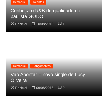
Destaque
Talentos
Conheça o R&B de qualidade do
paulista GODO
Rociclei
10/08/2015
1
Destaque
Lançamentos
Vão Apontar – novo single de Lucy
Oliveira
Rociclei
09/08/2015
0