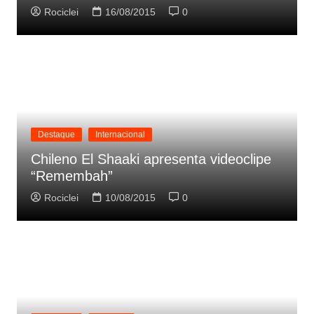
Rociclei
16/08/2015
0
Destaque
Internacional
Chileno El Shaaki apresenta videoclipe
“Remembah”
Rociclei
10/08/2015
0