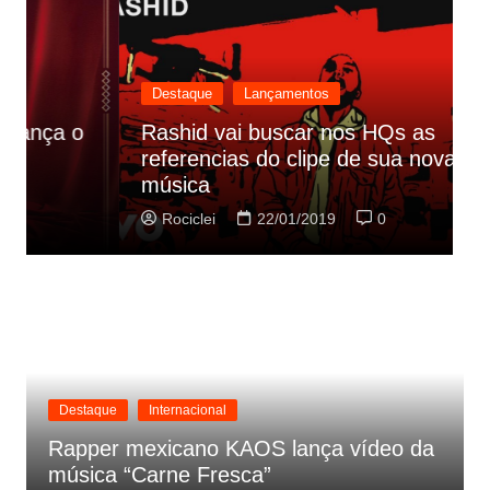
Destaque
Lançamentos
Rashid vai buscar nos HQs as
referencias do clipe de sua nova
C
música
p
Rociclei
22/01/2019
0
Destaque
Internacional
Rapper mexicano KAOS lança vídeo da
música “Carne Fresca”