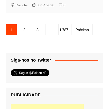
Rociclei
30/04/2026
0
Paginação
1
2
3
…
1.787
Próximo
de
posts
Siga-nos no Twitter
PUBLICIDADE