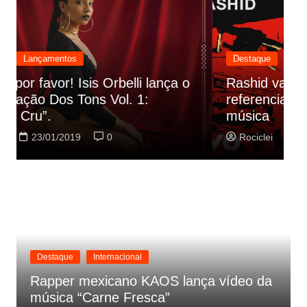
Destaque
Lançamentos
Rashid vai buscar nos HQs as
referencias do clipe de sua nova
C
música
p
Rociclei
22/01/2019
0
Destaque
Internacional
Rapper mexicano KAOS lança vídeo da
música “Carne Fresca”