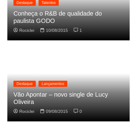
Destaque
Talentos
Conheça o R&B de qualidade do
paulista GODO
Rociclei
10/08/2015
1
Destaque
Lançamentos
Vão Apontar – novo single de Lucy
Oliveira
Rociclei
09/08/2015
0