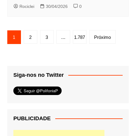
Rociclei
30/04/2026
0
Paginação
1
2
3
…
1.787
Próximo
de
posts
Siga-nos no Twitter
PUBLICIDADE