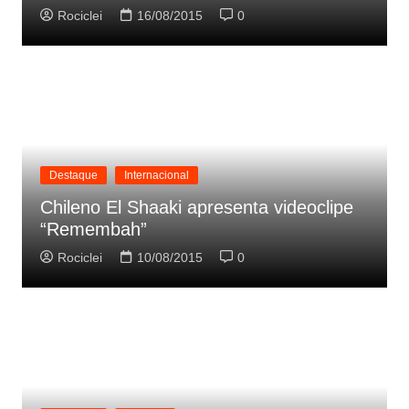
Rociclei
16/08/2015
0
Destaque
Internacional
Chileno El Shaaki apresenta videoclipe
“Remembah”
Rociclei
10/08/2015
0