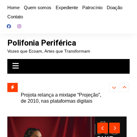
Ir
Home
Quem somos
Expediente
Patrocínio
Doação
para
Contato
o
conteúdo
Polifonia Periférica
Vozes que Ecoam, Artes que Transformam
” e abre
Projota relança a mixtape “Projeção”,
Farofa Carioca
k autoral,
de 2010, nas plataformas digitais
duplo e faz s
Seu Jorge no 