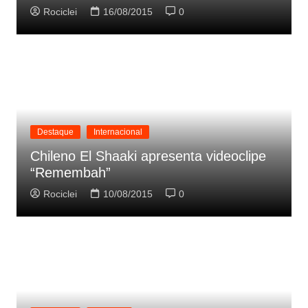
Rociclei
16/08/2015
0
Destaque
Internacional
Chileno El Shaaki apresenta videoclipe
“Remembah”
Rociclei
10/08/2015
0