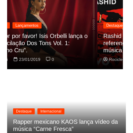
Destaque
Lançamentos
Rashid vai buscar nos HQs as
referencias do clipe de sua nova
C
música
p
Rociclei
22/01/2019
0
Destaque
Internacional
Rapper mexicano KAOS lança vídeo da
música “Carne Fresca”