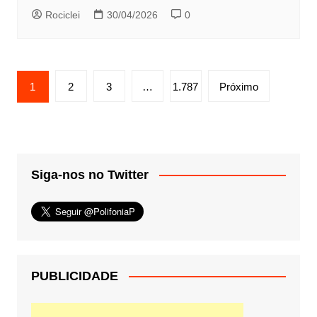
Rociclei
30/04/2026
0
Paginação
1
2
3
…
1.787
Próximo
de
posts
Siga-nos no Twitter
PUBLICIDADE