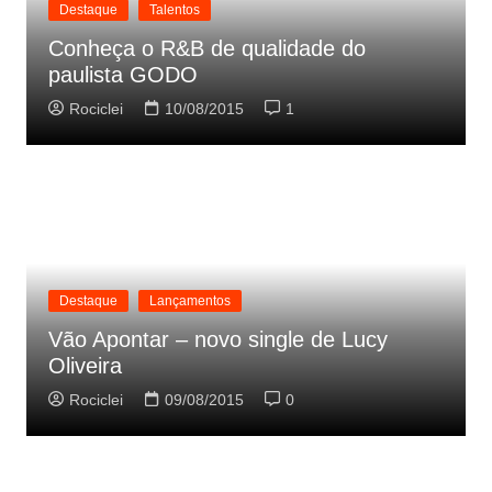
Destaque
Talentos
Conheça o R&B de qualidade do
paulista GODO
Rociclei
10/08/2015
1
Destaque
Lançamentos
Vão Apontar – novo single de Lucy
Oliveira
Rociclei
09/08/2015
0