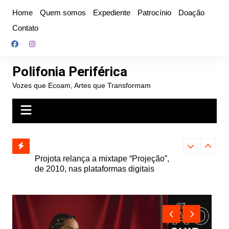
Ir
Home
Quem somos
Expediente
Patrocínio
Doação
para
Contato
o
conteúdo
Polifonia Periférica
Vozes que Ecoam, Artes que Transformam
” e abre
Projota relança a mixtape “Projeção”,
Farofa Carioca
k autoral,
de 2010, nas plataformas digitais
duplo e faz s
Seu Jorge no 