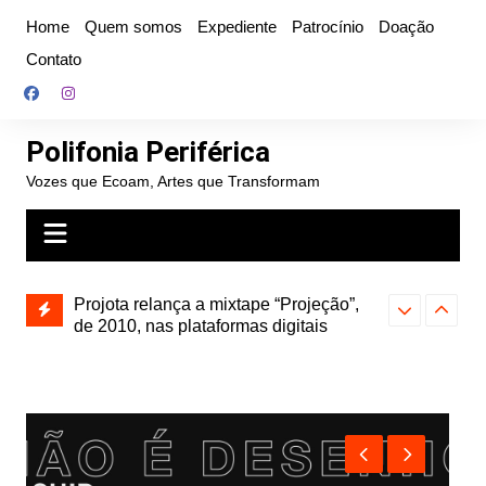
Ir
Home
Quem somos
Expediente
Patrocínio
Doação
para
Contato
o
conteúdo
Polifonia Periférica
Vozes que Ecoam, Artes que Transformam
Projota relança a mixtape “Projeção”,
de 2010, nas plataformas digitais
Hitmia: pop r
rótulos e bus
Farofa Carioca lança single raro, Vinil
duplo e faz show com participação de
Seu Jorge no Rio de Janeiro