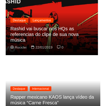
Destaque
Lançamentos
s as
ua nova
Cynthia Luz lança “Era Uma Vez
parceria com Zeca Baleiro
Rociclei
21/01/2019
0
Destaque
Internacional
Rapper mexicano KAOS lança vídeo da
música “Carne Fresca”