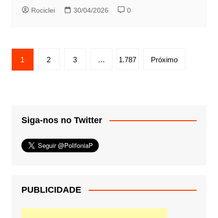
Rociclei
30/04/2026
0
Paginação
1
2
3
…
1.787
Próximo
de
posts
Siga-nos no Twitter
PUBLICIDADE