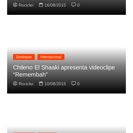
Rociclei
16/08/2015
0
Destaque
Internacional
Chileno El Shaaki apresenta videoclipe
“Remembah”
Rociclei
10/08/2015
0