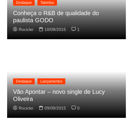
Destaque
Talentos
Conheça o R&B de qualidade do
paulista GODO
Rociclei
10/08/2015
1
Destaque
Lançamentos
Vão Apontar – novo single de Lucy
Oliveira
Rociclei
09/08/2015
0