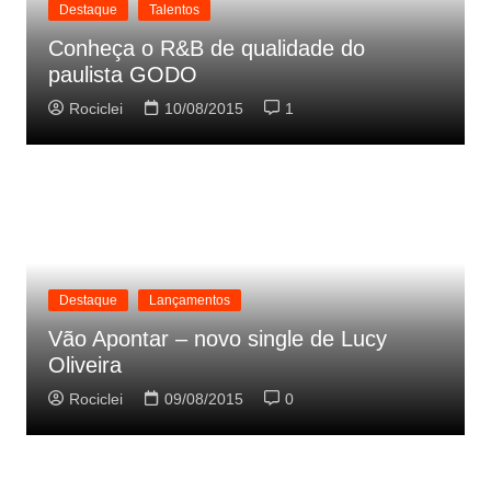
Destaque
Talentos
Conheça o R&B de qualidade do
paulista GODO
Rociclei
10/08/2015
1
Destaque
Lançamentos
Vão Apontar – novo single de Lucy
Oliveira
Rociclei
09/08/2015
0