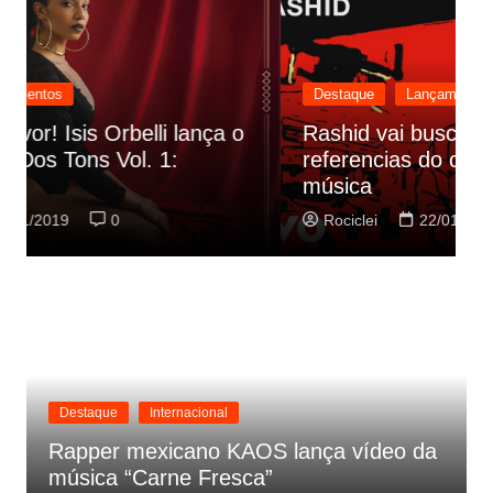
Destaque
Lançamentos
Rashid vai buscar nos HQs as
referencias do clipe de sua nova
C
música
p
Rociclei
22/01/2019
0
Destaque
Internacional
Rapper mexicano KAOS lança vídeo da
música “Carne Fresca”