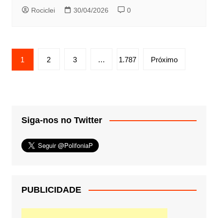
Rociclei
30/04/2026
0
Paginação
1
2
3
…
1.787
Próximo
de
posts
Siga-nos no Twitter
PUBLICIDADE