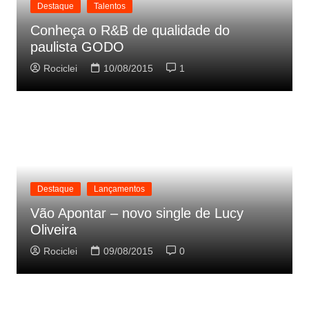
Destaque
Talentos
Conheça o R&B de qualidade do
paulista GODO
Rociclei
10/08/2015
1
Destaque
Lançamentos
Vão Apontar – novo single de Lucy
Oliveira
Rociclei
09/08/2015
0