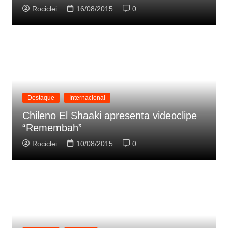
Rociclei
16/08/2015
0
Destaque
Internacional
Chileno El Shaaki apresenta videoclipe
“Remembah”
Rociclei
10/08/2015
0