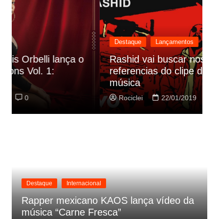
Destaque
Lançamentos
Rashid vai buscar nos HQs as
referencias do clipe de sua nova
C
música
p
Rociclei
22/01/2019
0
Destaque
Internacional
Rapper mexicano KAOS lança vídeo da
música “Carne Fresca”