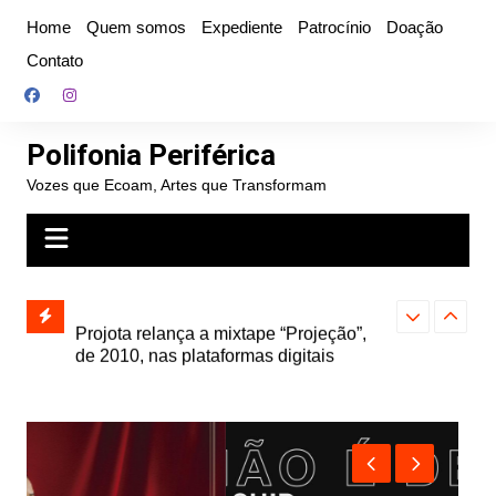
Ir
Home
Quem somos
Expediente
Patrocínio
Doação
para
Contato
o
conteúdo
Polifonia Periférica
Vozes que Ecoam, Artes que Transformam
” e abre
Projota relança a mixtape “Projeção”,
Farofa Carioca
k autoral,
de 2010, nas plataformas digitais
duplo e faz s
Seu Jorge no 