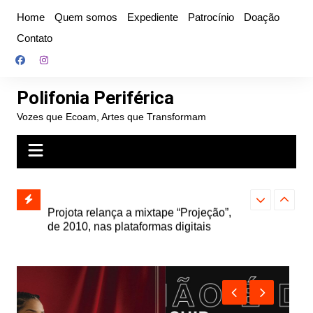
Ir
Home
Quem somos
Expediente
Patrocínio
Doação
para
Contato
o
conteúdo
Polifonia Periférica
Vozes que Ecoam, Artes que Transformam
” e abre
Projota relança a mixtape “Projeção”,
Farofa Carioca
k autoral,
de 2010, nas plataformas digitais
duplo e faz s
Seu Jorge no 