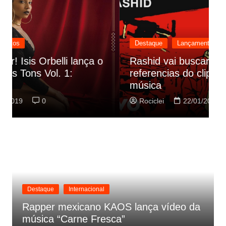
Destaque
Lançamentos
Rashid vai buscar nos HQs as
referencias do clipe de sua nova
C
música
p
Rociclei
22/01/2019
0
Destaque
Internacional
Rapper mexicano KAOS lança vídeo da
música “Carne Fresca”