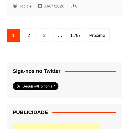
Rociclei
30/04/2026
0
Paginação
1
2
3
…
1.787
Próximo
de
posts
Siga-nos no Twitter
PUBLICIDADE