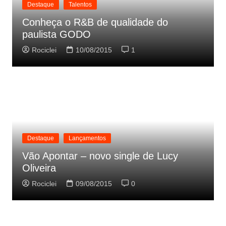
Destaque
Talentos
Conheça o R&B de qualidade do
paulista GODO
Rociclei
10/08/2015
1
Destaque
Lançamentos
Vão Apontar – novo single de Lucy
Oliveira
Rociclei
09/08/2015
0