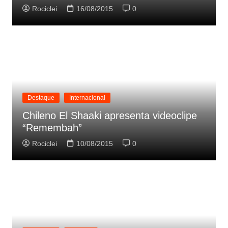
Rociclei
16/08/2015
0
Destaque
Internacional
Chileno El Shaaki apresenta videoclipe
“Remembah”
Rociclei
10/08/2015
0