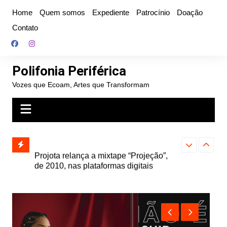
Ir
Home
Quem somos
Expediente
Patrocínio
Doação
para
Contato
o
conteúdo
Polifonia Periférica
Vozes que Ecoam, Artes que Transformam
” e abre
Projota relança a mixtape “Projeção”,
Farofa Carioca
k autoral,
de 2010, nas plataformas digitais
duplo e faz s
Seu Jorge no 