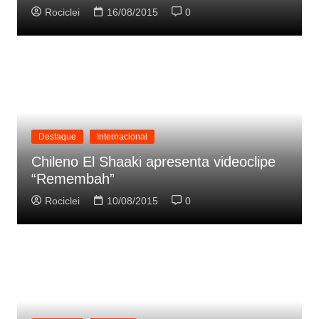
Rociclei
16/08/2015
0
Destaque
Internacional
Chileno El Shaaki apresenta videoclipe
“Remembah”
Rociclei
10/08/2015
0