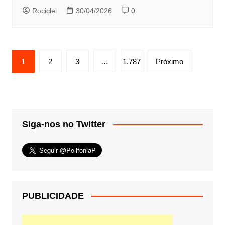
Rociclei
30/04/2026
0
Paginação
1
2
3
…
1.787
Próximo
de
posts
Siga-nos no Twitter
PUBLICIDADE