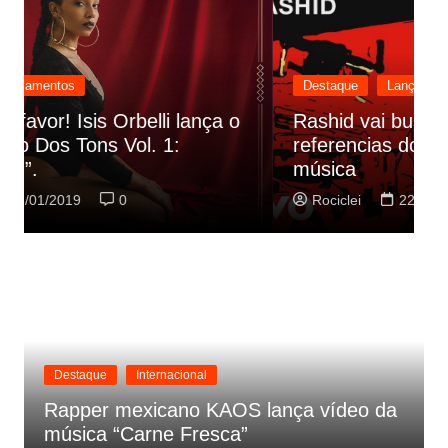
Destaque
Lançamentos
Rashid vai buscar nos HQs as
referencias do clipe de sua nova
C
música
p
Rociclei
22/01/2019
0
Destaque
Internacional
Rapper mexicano KAOS lança vídeo da
música “Carne Fresca”