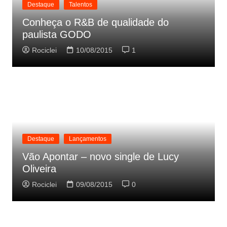
Destaque
Talentos
Conheça o R&B de qualidade do
paulista GODO
Rociclei
10/08/2015
1
Destaque
Lançamentos
Vão Apontar – novo single de Lucy
Oliveira
Rociclei
09/08/2015
0