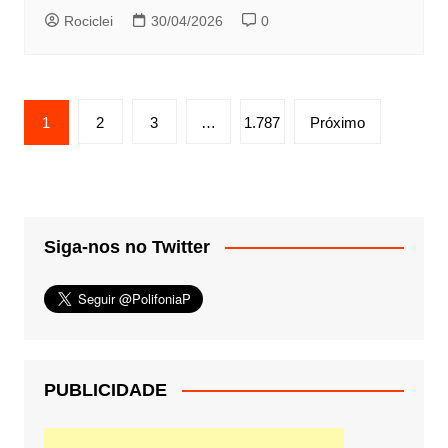
Rociclei
30/04/2026
0
Paginação
1
2
3
…
1.787
Próximo
de
posts
Siga-nos no Twitter
PUBLICIDADE