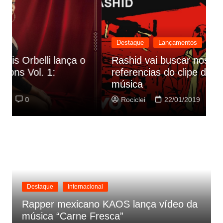
Destaque
Lançamentos
Rashid vai buscar nos HQs as
referencias do clipe de sua nova
C
música
p
Rociclei
22/01/2019
0
Destaque
Internacional
Rapper mexicano KAOS lança vídeo da
música “Carne Fresca”