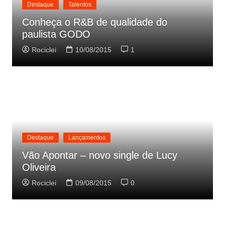
Destaque
Talentos
Conheça o R&B de qualidade do
paulista GODO
Rociclei
10/08/2015
1
Destaque
Lançamentos
Vão Apontar – novo single de Lucy
Oliveira
Rociclei
09/08/2015
0