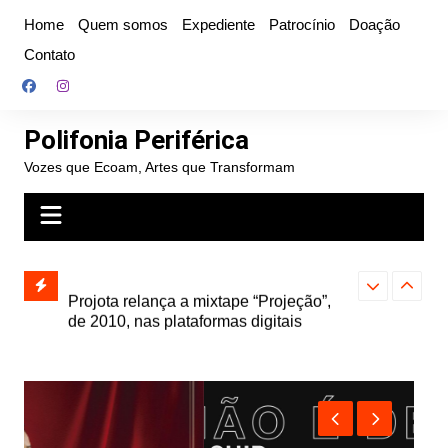
Ir
Home
Quem somos
Expediente
Patrocínio
Doação
para
Contato
o
conteúdo
Polifonia Periférica
Vozes que Ecoam, Artes que Transformam
” e abre
Projota relança a mixtape “Projeção”,
Farofa Carioca
k autoral,
de 2010, nas plataformas digitais
duplo e faz s
Seu Jorge no 