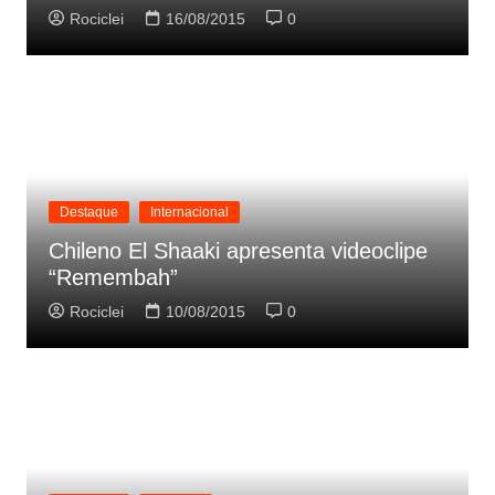
Rociclei
16/08/2015
0
Destaque
Internacional
Chileno El Shaaki apresenta videoclipe
“Remembah”
Rociclei
10/08/2015
0