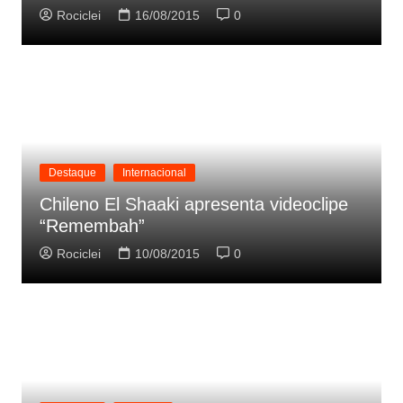
Rociclei
16/08/2015
0
Destaque
Internacional
Chileno El Shaaki apresenta videoclipe
“Remembah”
Rociclei
10/08/2015
0