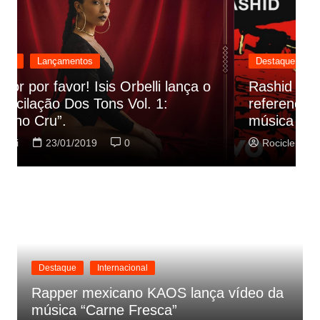
Destaque
Lançamentos
Rashid vai buscar nos HQs as
referencias do clipe de sua nova
C
música
p
Rociclei
22/01/2019
0
Destaque
Internacional
Rapper mexicano KAOS lança vídeo da
música “Carne Fresca”