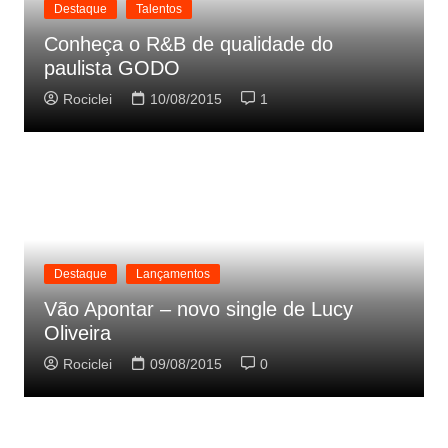
Destaque
Talentos
Conheça o R&B de qualidade do
paulista GODO
Rociclei
10/08/2015
1
Destaque
Lançamentos
Vão Apontar – novo single de Lucy
Oliveira
Rociclei
09/08/2015
0