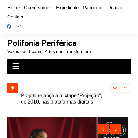
Ir
Home
Quem somos
Expediente
Patrocínio
Doação
para
Contato
o
conteúdo
Polifonia Periférica
Vozes que Ecoam, Artes que Transformam
” e abre
Projota relança a mixtape “Projeção”,
Farofa Carioca
k autoral,
de 2010, nas plataformas digitais
duplo e faz s
Seu Jorge no 