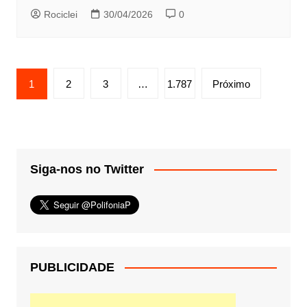
Rociclei
30/04/2026
0
Paginação
1
2
3
…
1.787
Próximo
de
posts
Siga-nos no Twitter
PUBLICIDADE