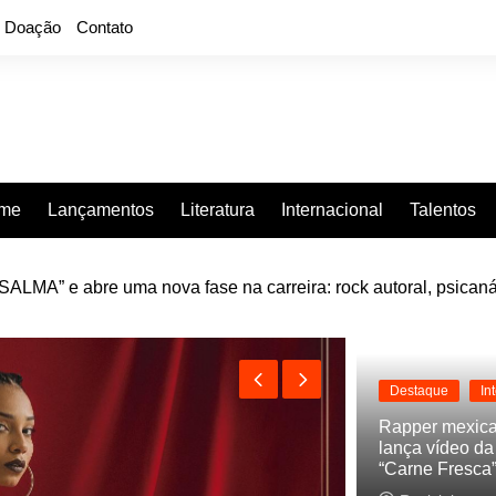
Doação
Contato
rme
Lançamentos
Literatura
Internacional
Talentos
LMA” e abre uma nova fase na carreira: rock autoral, psicaná
e “Projeção”, de 2010, nas plataformas digitais
Destaque
In
Rapper mexic
lança vídeo d
“Carne Fresca