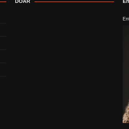
DOAR
En
En