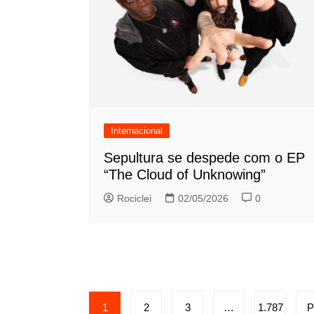
Internacional
Sepultura se despede com o EP
“The Cloud of Unknowing”
Rociclei
02/05/2026
0
Paginação
1
2
3
…
1.787
P