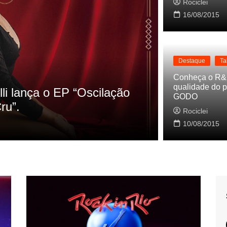
Rociclei
16/08/2015
Destaque
Ta
Destaque
La
Conheça o R&
qualidade do p
s referencias do clipe de
Cynthia Lu
GODO
Baleiro
Rociclei
Rociclei
10/08/2015
2