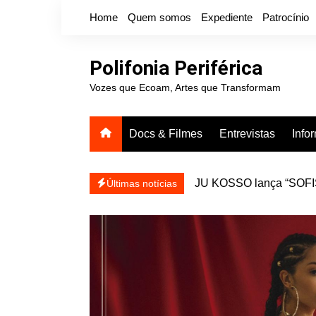
Ir
Home
Quem somos
Expediente
Patrocínio
para
o
conteúdo
Polifonia Periférica
Vozes que Ecoam, Artes que Transformam
Docs & Filmes
Entrevistas
Info
JU KOSSO lança “SOFISA
reapresentar
Projota relança a mixtap
Últimas notícias