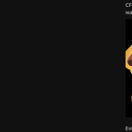
CFBTM 1 – 
rea
ído
Ent