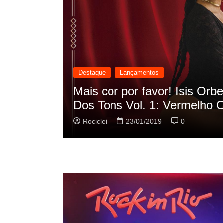
Destaque
Lançamentos
cilação
Rashid vai buscar nos HQs a
sua nova música
Rociclei
22/01/2019
0