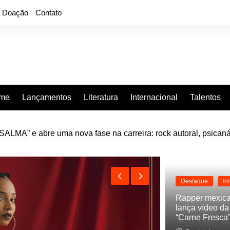
Doação
Contato
rme
Lançamentos
Literatura
Internacional
Talentos
LMA” e abre uma nova fase na carreira: rock autoral, psicaná
e “Projeção”, de 2010, nas plataformas digitais
Destaque
In
Rapper mexic
lança vídeo d
“Carne Fresca