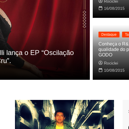
Rociclei
16/08/2015
Destaque
Ta
Destaque
La
Conheça o R&
qualidade do p
s referencias do clipe de
Cynthia Lu
GODO
Baleiro
Rociclei
Rociclei
10/08/2015
2