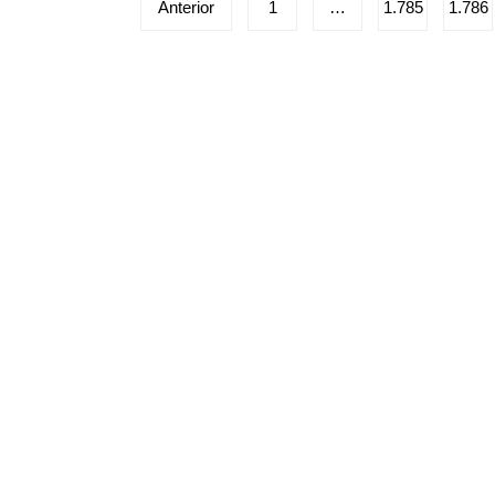
Paginação
Anterior
1
…
1.785
1.786
de
posts