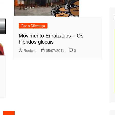
Faz a Diferença
Movimento Enraizados – Os
hibridos glocais
Rociclei
05/07/2011
0