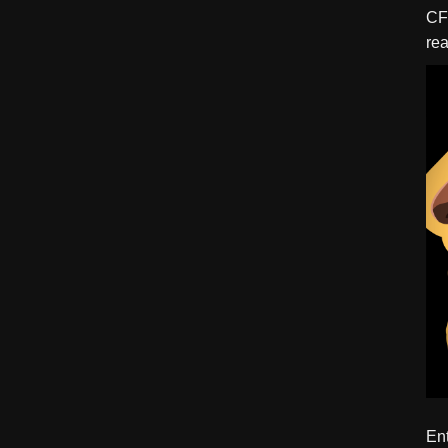
CFBTM 1 – 
rea
ído
Ent