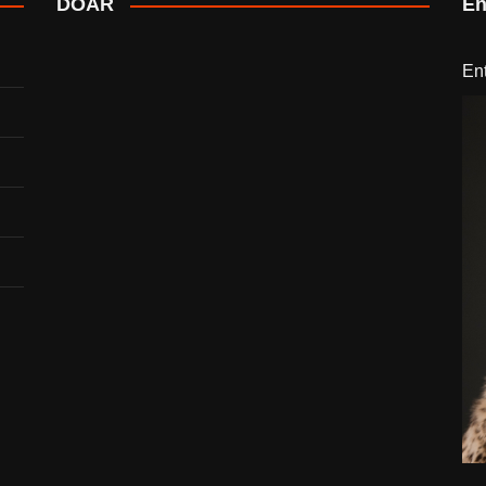
DOAR
En
En