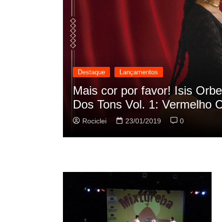
Destaque
Lançamentos
cilação
Rashid vai buscar nos HQs a
sua nova música
Rociclei
22/01/2019
0