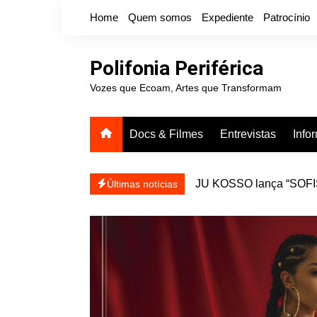
Ir
Home
Quem somos
Expediente
Patrocínio
para
o
conteúdo
Polifonia Periférica
Vozes que Ecoam, Artes que Transformam
Docs & Filmes
Entrevistas
Info
JU KOSSO lança “SOFISA
reapresentar
Projota relança a mixtap
Últimas notícias