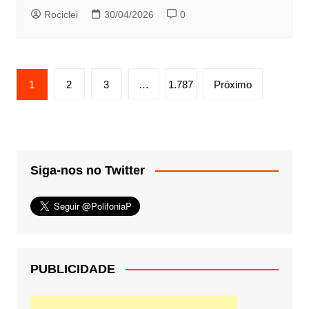
Rociclei
30/04/2026
0
Paginação
1
2
3
…
1.787
Próximo
de
posts
Siga-nos no Twitter
PUBLICIDADE