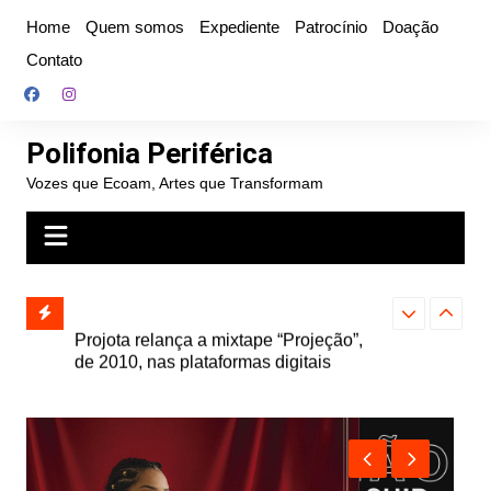
Ir
Home
Quem somos
Expediente
Patrocínio
Doação
para
Contato
o
conteúdo
Polifonia Periférica
Vozes que Ecoam, Artes que Transformam
” e abre
Projota relança a mixtape “Projeção”,
Farofa Carioca
k autoral,
de 2010, nas plataformas digitais
duplo e faz s
Seu Jorge no 