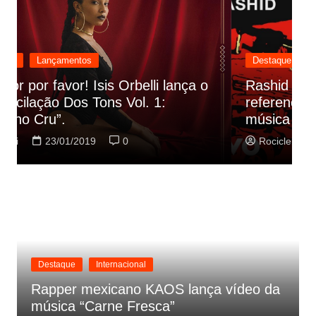
Destaque
Lançamentos
Rashid vai buscar nos HQs as
referencias do clipe de sua nova
C
música
p
Rociclei
22/01/2019
0
Destaque
Internacional
Rapper mexicano KAOS lança vídeo da
música “Carne Fresca”