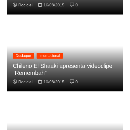
Rociclei
16/08/2015
0
Destaque
Internacional
Chileno El Shaaki apresenta videoclipe
“Remembah”
Rociclei
10/08/2015
0