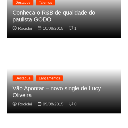
Destaque
Talentos
Conheça o R&B de qualidade do
paulista GODO
Rociclei
10/08/2015
1
Destaque
Lançamentos
Vão Apontar – novo single de Lucy
Oliveira
Rociclei
09/08/2015
0