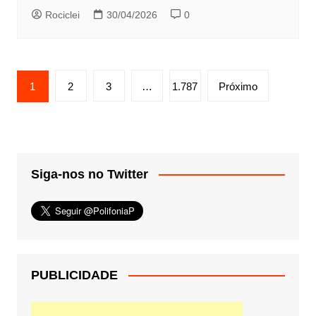
Rociclei
30/04/2026
0
Paginação
1
2
3
…
1.787
Próximo
de
posts
Siga-nos no Twitter
PUBLICIDADE