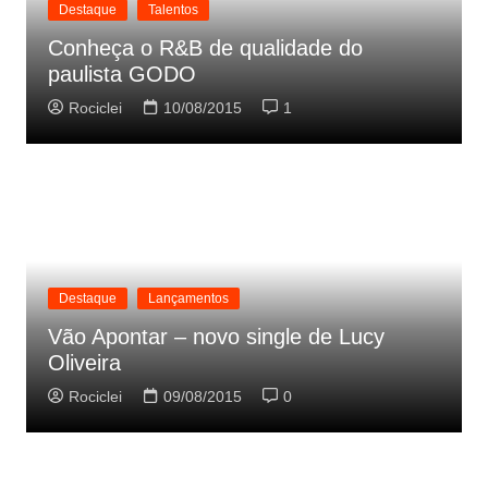
Destaque
Talentos
Conheça o R&B de qualidade do
paulista GODO
Rociclei
10/08/2015
1
Destaque
Lançamentos
Vão Apontar – novo single de Lucy
Oliveira
Rociclei
09/08/2015
0