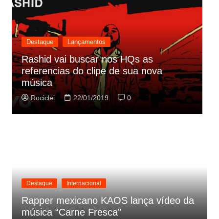
Destaque
Lançamentos
Des
Rashid vai buscar nos HQs as
referencias do clipe de sua nova
Cyn
música
par
Rociclei
22/01/2019
0
Ro
Destaque
Internacional
Rapper mexicano KAOS lança vídeo da
música “Carne Fresca”