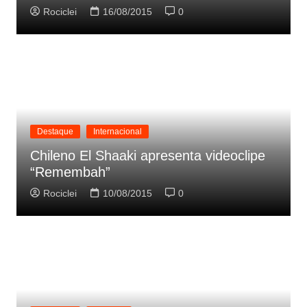
Rociclei
16/08/2015
0
Destaque
Internacional
Chileno El Shaaki apresenta videoclipe
“Remembah”
Rociclei
10/08/2015
0