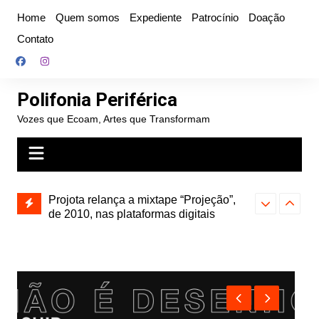
Ir
Home
Quem somos
Expediente
Patrocínio
Doação
para
Contato
o
conteúdo
Polifonia Periférica
Vozes que Ecoam, Artes que Transformam
Projota relança a mixtape “Projeção”,
Hitmia: pop r
de 2010, nas plataformas digitais
rótulos e bus
Farofa Carioca lança single raro, Vinil
duplo e faz show com participação de
Seu Jorge no Rio de Janeiro