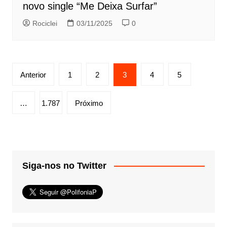
novo single “Me Deixa Surfar”
Rociclei
03/11/2025
0
Paginação
Anterior
1
2
3
4
5
de
posts
…
1.787
Próximo
Siga-nos no Twitter