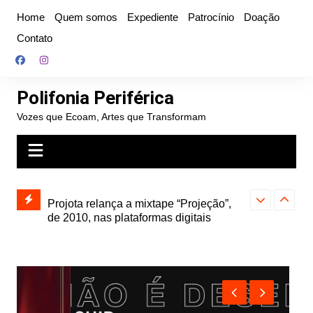
Ir
Home
Quem somos
Expediente
Patrocínio
Doação
para
Contato
o
conteúdo
Polifonia Periférica
Vozes que Ecoam, Artes que Transformam
” e abre
Projota relança a mixtape “Projeção”,
Farofa Carioca
k autoral,
de 2010, nas plataformas digitais
duplo e faz s
Seu Jorge no 