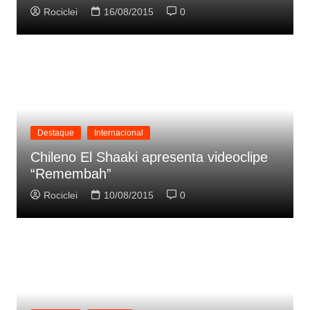
Rociclei
16/08/2015
0
Destaque
Internacional
Chileno El Shaaki apresenta videoclipe
“Remembah”
Rociclei
10/08/2015
0