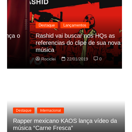
Destaque
Lançamentos
Rashid vai buscar nos HQs as
referencias do clipe de sua nova
C
música
p
Rociclei
22/01/2019
0
Destaque
Internacional
Rapper mexicano KAOS lança vídeo da
música “Carne Fresca”