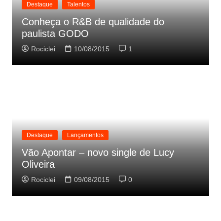
Destaque
Talentos
Conheça o R&B de qualidade do
paulista GODO
Rociclei
10/08/2015
1
Destaque
Lançamentos
Vão Apontar – novo single de Lucy
Oliveira
Rociclei
09/08/2015
0