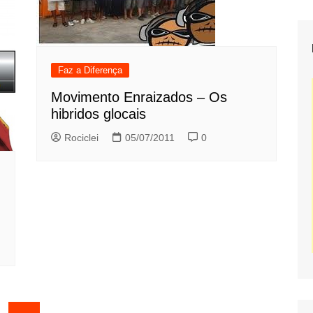
Faz a Diferença
Movimento Enraizados – Os
hibridos glocais
Rociclei
05/07/2011
0