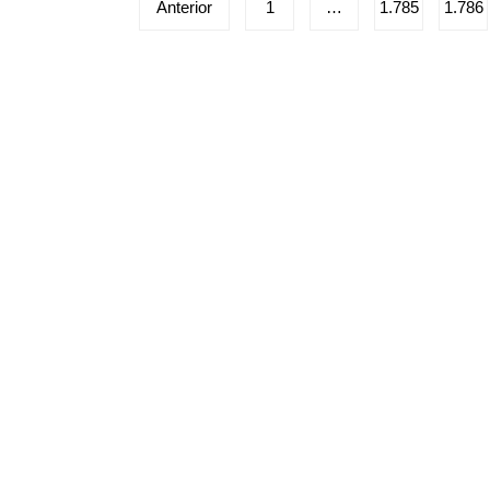
Paginação
Anterior
1
…
1.785
1.786
de
posts