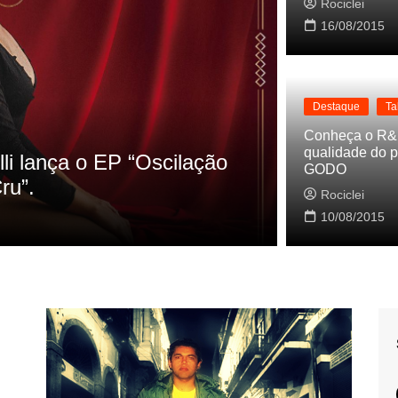
Rociclei
16/08/2015
Destaque
Ta
Destaque
La
Conheça o R&
qualidade do p
s referencias do clipe de
Cynthia L
GODO
Baleiro
Rociclei
Rociclei
10/08/2015