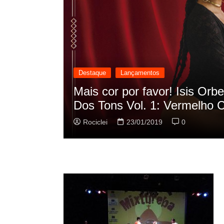
Destaque
Lançamentos
scilação
Rashid vai buscar nos HQs a
sua nova música
Rociclei
22/01/2019
0