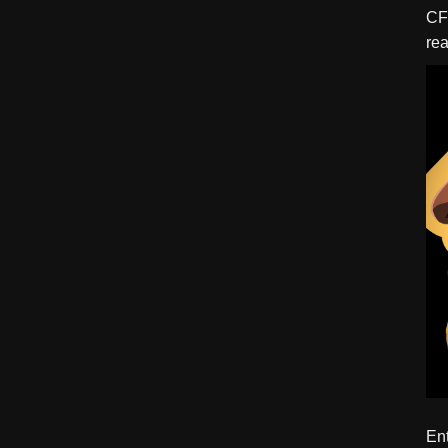
CFBTM 1 – 
rea
ído
Ent