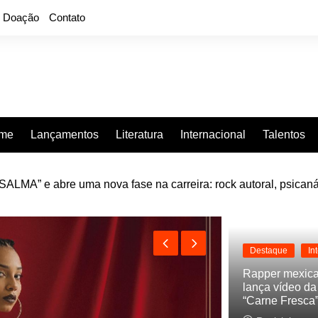
Doação
Contato
rme
Lançamentos
Literatura
Internacional
Talentos
LMA” e abre uma nova fase na carreira: rock autoral, psicaná
e “Projeção”, de 2010, nas plataformas digitais
Destaque
In
Rapper mexic
lança vídeo d
“Carne Fresca