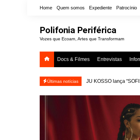
Ir
Home
Quem somos
Expediente
Patrocínio
para
o
conteúdo
Polifonia Periférica
Vozes que Ecoam, Artes que Transformam
Docs & Filmes
Entrevistas
Info
JU KOSSO lança “SOFISA
reapresentar
Últimas notícias
Projota relança a mixtap