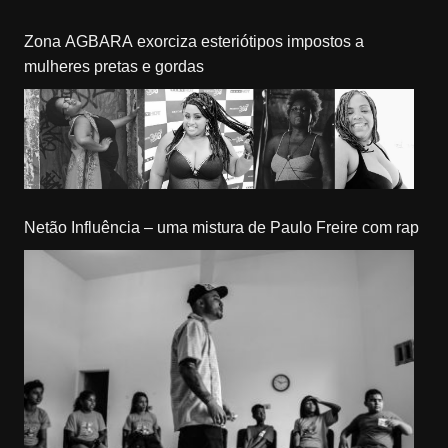
Zona AGBARA exorciza esteriótipos impostos a
mulheres pretas e gordas
Netão Influência – uma mistura de Paulo Freire com rap