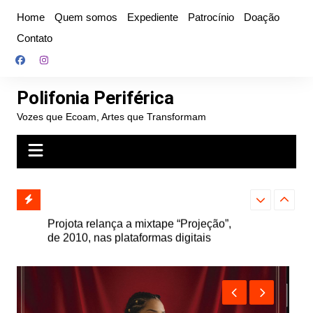
Ir
Home
Quem somos
Expediente
Patrocínio
Doação
para
Contato
o
conteúdo
Polifonia Periférica
Vozes que Ecoam, Artes que Transformam
” e abre
Projota relança a mixtape “Projeção”,
Farofa Carioca
k autoral,
de 2010, nas plataformas digitais
duplo e faz s
Seu Jorge no 