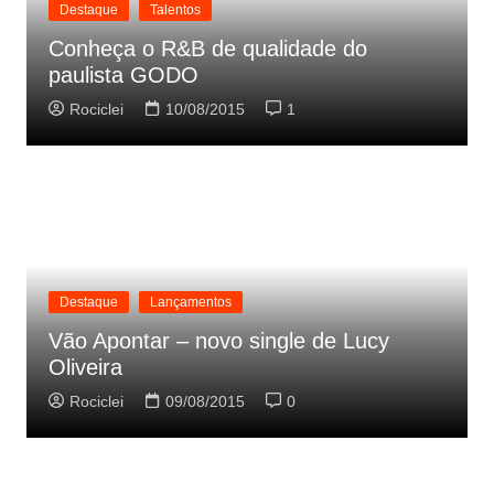
Destaque
Talentos
Conheça o R&B de qualidade do
paulista GODO
Rociclei
10/08/2015
1
Destaque
Lançamentos
Vão Apontar – novo single de Lucy
Oliveira
Rociclei
09/08/2015
0