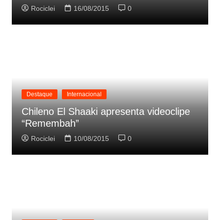
Rociclei
16/08/2015
0
Destaque
Internacional
Chileno El Shaaki apresenta videoclipe
“Remembah”
Rociclei
10/08/2015
0