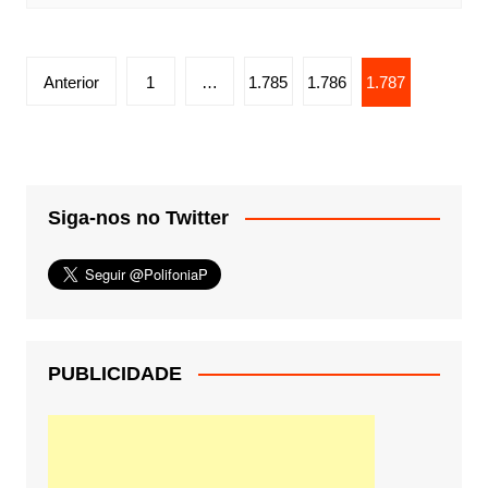
Paginação
Anterior
1
…
1.785
1.786
1.787
de
posts
Siga-nos no Twitter
PUBLICIDADE