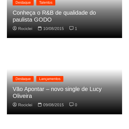
Destaque
Talentos
Conheça o R&B de qualidade do
paulista GODO
Rociclei
10/08/2015
1
Destaque
Lançamentos
Vão Apontar – novo single de Lucy
Oliveira
Rociclei
09/08/2015
0