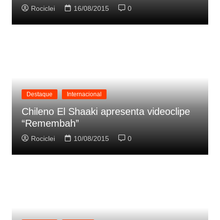
Rociclei
16/08/2015
0
Destaque
Internacional
Chileno El Shaaki apresenta videoclipe
“Remembah”
Rociclei
10/08/2015
0