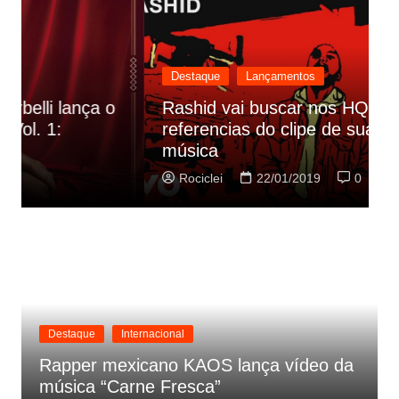
Destaque
Lançamentos
Rashid vai buscar nos HQs as
referencias do clipe de sua nova
C
música
p
Rociclei
22/01/2019
0
Destaque
Internacional
Rapper mexicano KAOS lança vídeo da
música “Carne Fresca”