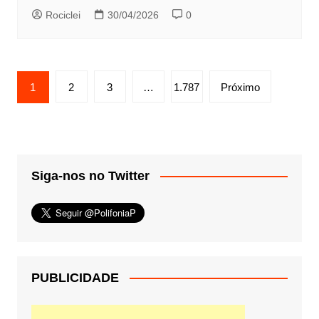
Rociclei
30/04/2026
0
Paginação
1
2
3
…
1.787
Próximo
de
posts
Siga-nos no Twitter
PUBLICIDADE