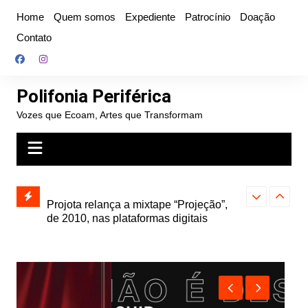
Ir
Home
Quem somos
Expediente
Patrocínio
Doação
para
Contato
o
conteúdo
Polifonia Periférica
Vozes que Ecoam, Artes que Transformam
” e abre
Projota relança a mixtape “Projeção”,
Farofa Carioca
k autoral,
de 2010, nas plataformas digitais
duplo e faz s
Seu Jorge no 