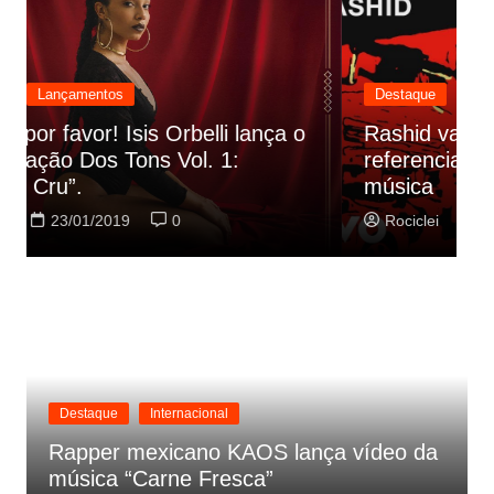
Destaque
Lançamentos
Rashid vai buscar nos HQs as
referencias do clipe de sua nova
C
música
p
Rociclei
22/01/2019
0
Destaque
Internacional
Rapper mexicano KAOS lança vídeo da
música “Carne Fresca”