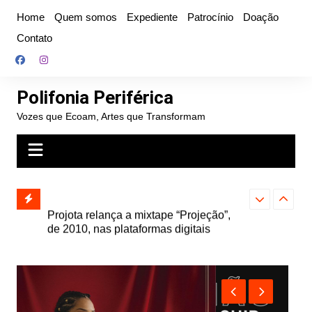
Ir
Home
Quem somos
Expediente
Patrocínio
Doação
para
Contato
o
conteúdo
Polifonia Periférica
Vozes que Ecoam, Artes que Transformam
” e abre
Projota relança a mixtape “Projeção”,
Farofa Carioca
k autoral,
de 2010, nas plataformas digitais
duplo e faz s
Seu Jorge no 