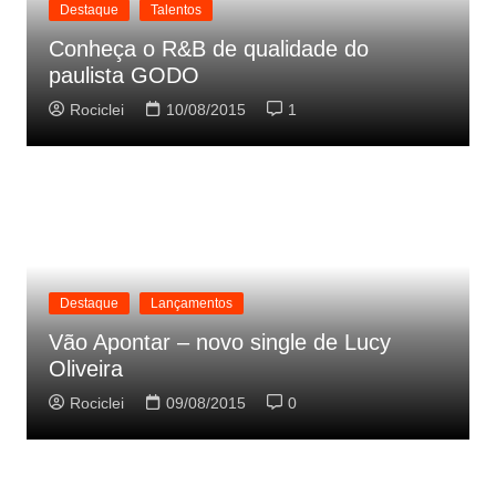
Destaque
Talentos
Conheça o R&B de qualidade do
paulista GODO
Rociclei
10/08/2015
1
Destaque
Lançamentos
Vão Apontar – novo single de Lucy
Oliveira
Rociclei
09/08/2015
0