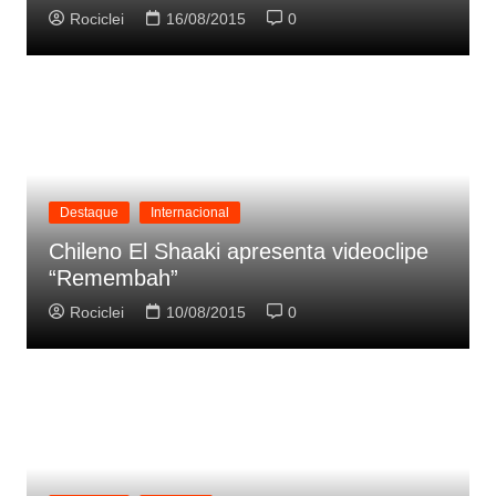
Rociclei
16/08/2015
0
Destaque
Internacional
Chileno El Shaaki apresenta videoclipe
“Remembah”
Rociclei
10/08/2015
0