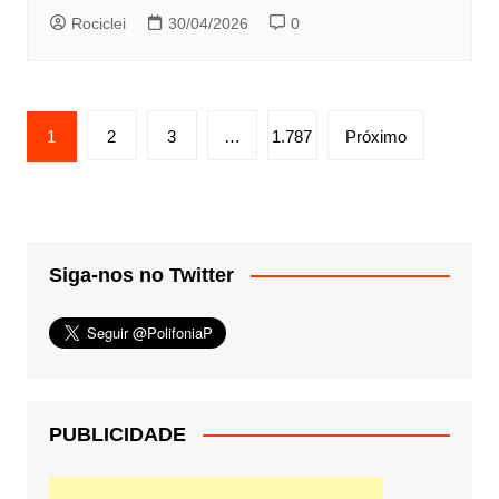
Rociclei
30/04/2026
0
Paginação
1
2
3
…
1.787
Próximo
de
posts
Siga-nos no Twitter
PUBLICIDADE