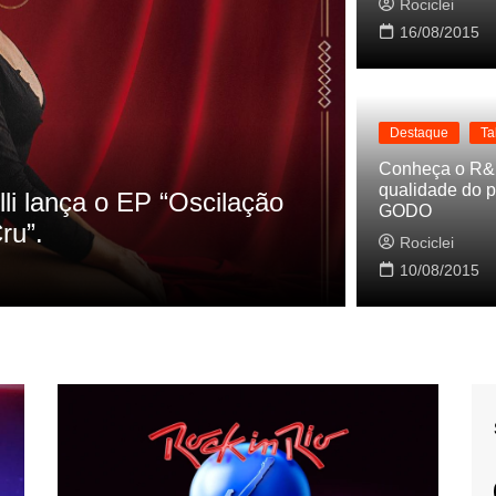
Rociclei
16/08/2015
Destaque
Ta
Destaque
Conheça o R&
qualidade do p
 as referencias do clipe de
Cynthia 
GODO
Baleiro
Rociclei
10/08/2015
Rociclei