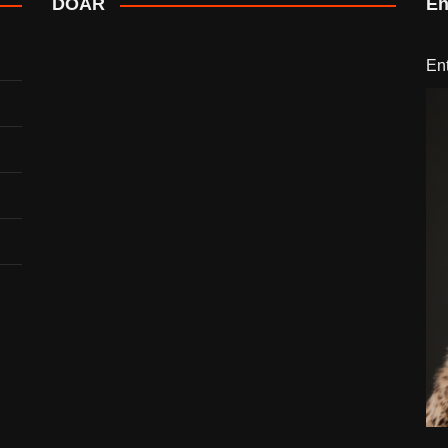
DOAR
En
En