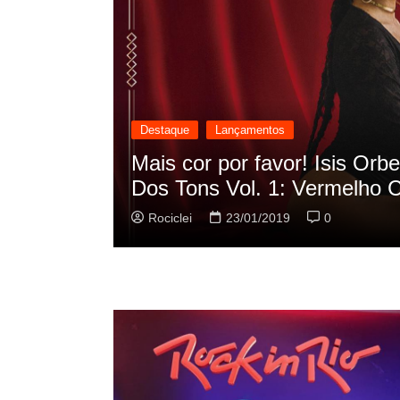
Destaque
Lançamentos
“Oscilação
Rashid vai buscar nos HQs
sua nova música
Rociclei
22/01/2019
0