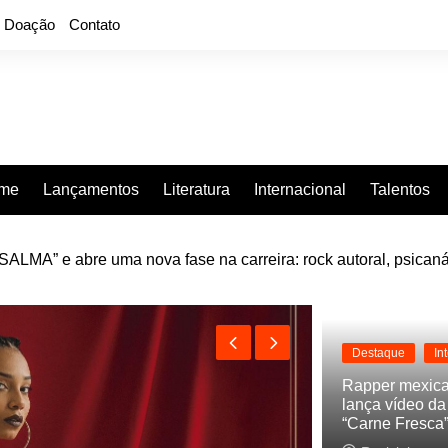
Doação
Contato
rme
Lançamentos
Literatura
Internacional
Talentos
LMA” e abre uma nova fase na carreira: rock autoral, psicaná
e “Projeção”, de 2010, nas plataformas digitais
Destaque
In
Rapper mexic
lança vídeo d
“Carne Fresca