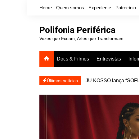
Ir
Home
Quem somos
Expediente
Patrocínio
para
o
conteúdo
Polifonia Periférica
Vozes que Ecoam, Artes que Transformam
Docs & Filmes
Entrevistas
Info
JU KOSSO lança “SOFISA
reapresentar
Últimas notícias
Projota relança a mixtap