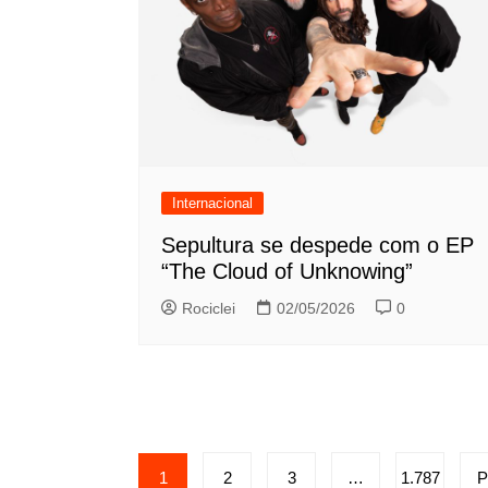
Internacional
Sepultura se despede com o EP
“The Cloud of Unknowing”
Rociclei
02/05/2026
0
Paginação
1
2
3
…
1.787
P