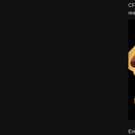
CFBTM 1 – 
rea
ído
Ent