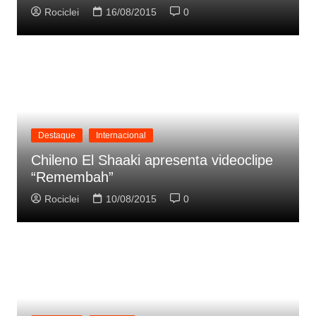
Rociclei
16/08/2015
0
Destaque
Internacional
Chileno El Shaaki apresenta videoclipe
“Remembah”
Rociclei
10/08/2015
0