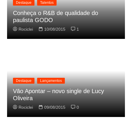
Destaque
Talentos
Conheça o R&B de qualidade do
paulista GODO
Rociclei
10/08/2015
1
Destaque
Lançamentos
Vão Apontar – novo single de Lucy
Oliveira
Rociclei
09/08/2015
0