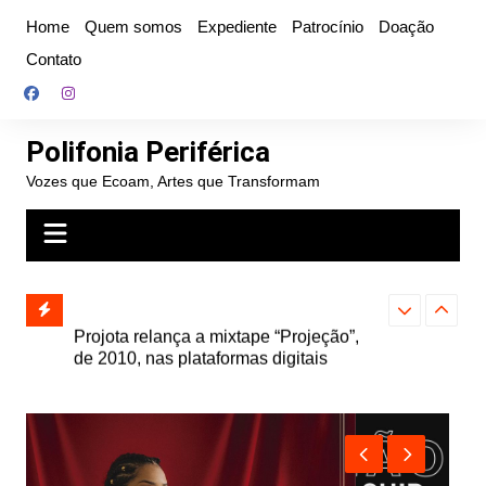
Ir
Home
Quem somos
Expediente
Patrocínio
Doação
para
Contato
o
conteúdo
Polifonia Periférica
Vozes que Ecoam, Artes que Transformam
” e abre
Projota relança a mixtape “Projeção”,
Farofa Carioca
k autoral,
de 2010, nas plataformas digitais
duplo e faz s
Seu Jorge no 