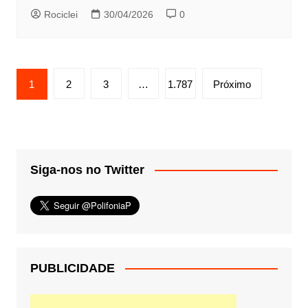
Rociclei
30/04/2026
0
Paginação
1
2
3
…
1.787
Próximo
de
posts
Siga-nos no Twitter
PUBLICIDADE