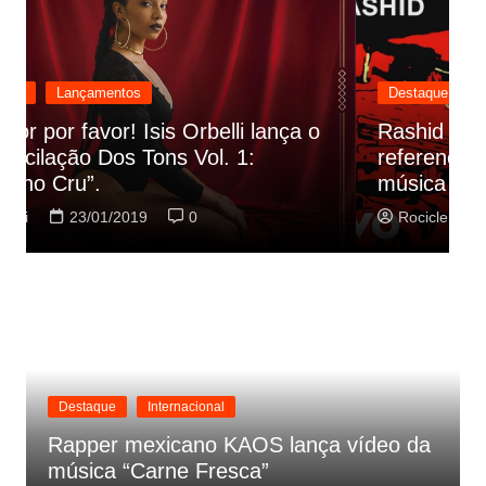
Destaque
Lançamentos
Rashid vai buscar nos HQs as
referencias do clipe de sua nova
C
música
p
Rociclei
22/01/2019
0
Destaque
Internacional
Rapper mexicano KAOS lança vídeo da
música “Carne Fresca”