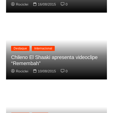
Rociclei
16/08/2015
0
Destaque
Internacional
Chileno El Shaaki apresenta videoclipe
“Remembah”
Rociclei
10/08/2015
0