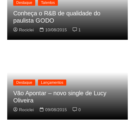
Destaque
Talentos
Conheça o R&B de qualidade do
paulista GODO
Rociclei
10/08/2015
1
Destaque
Lançamentos
Vão Apontar – novo single de Lucy
Oliveira
Rociclei
09/08/2015
0