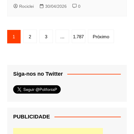
Rociclei
30/04/2026
0
Paginação
1
2
3
…
1.787
Próximo
de
posts
Siga-nos no Twitter
PUBLICIDADE