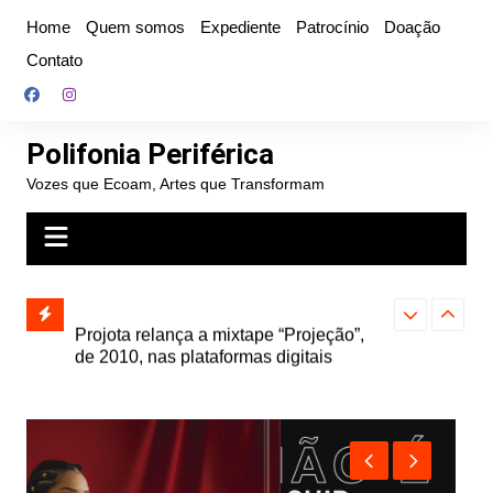
Ir
Home
Quem somos
Expediente
Patrocínio
Doação
para
Contato
o
conteúdo
Polifonia Periférica
Vozes que Ecoam, Artes que Transformam
” e abre
Projota relança a mixtape “Projeção”,
Farofa Carioca
k autoral,
de 2010, nas plataformas digitais
duplo e faz s
Seu Jorge no 