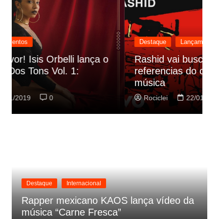
Destaque
Lançamentos
Rashid vai buscar nos HQs as
referencias do clipe de sua nova
C
música
p
Rociclei
22/01/2019
0
Destaque
Internacional
Rapper mexicano KAOS lança vídeo da
música “Carne Fresca”