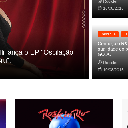
Rociclei
16/08/2015
Destaque
Ta
Destaque
La
Conheça o R&
qualidade do p
s referencias do clipe de
Cynthia Lu
GODO
Baleiro
Rociclei
Rociclei
10/08/2015
2