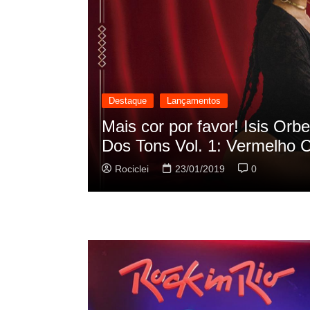
Destaque
Lançamentos
scilação
Rashid vai buscar nos HQs a
sua nova música
Rociclei
22/01/2019
0