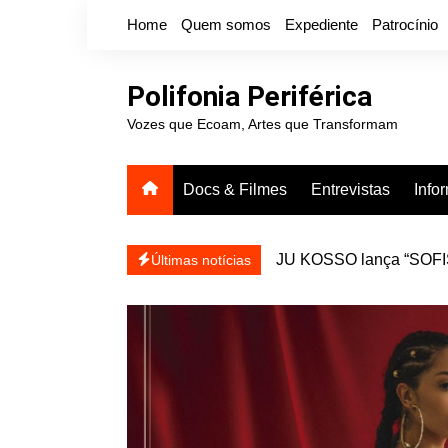
Ir
Home
Quem somos
Expediente
Patrocínio
para
o
conteúdo
Polifonia Periférica
Vozes que Ecoam, Artes que Transformam
Docs & Filmes
Entrevistas
Info
JU KOSSO lança “SOFISA
reapresentar
Projota relança a mixtap
Últimas notícias