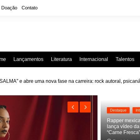
Doação
Contato
rme
Lançamentos
Literatura
Internacional
Talentos
LMA” e abre uma nova fase na carreira: rock autoral, psicaná
e “Projeção”, de 2010, nas plataformas digitais
Destaque
In
Rapper mexic
lança vídeo d
“Carne Fresca