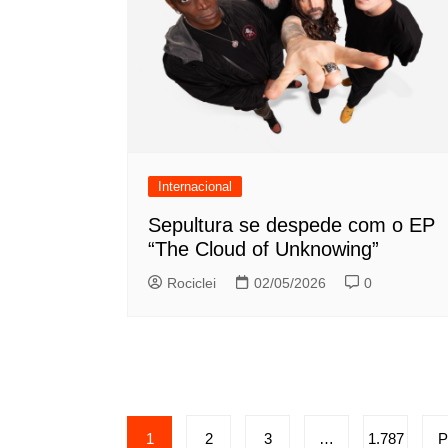
Internacional
Sepultura se despede com o EP
“The Cloud of Unknowing”
Rociclei
02/05/2026
0
Paginação
1
2
3
…
1.787
P