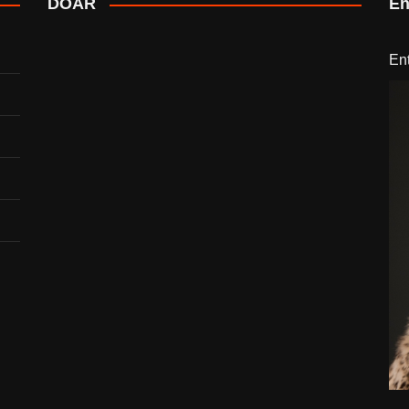
DOAR
En
En