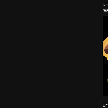
CFBTM 1 – 
rea
ído
Ent