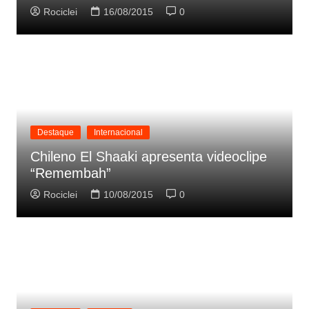
Rociclei
16/08/2015
0
Destaque
Internacional
Chileno El Shaaki apresenta videoclipe
“Remembah”
Rociclei
10/08/2015
0