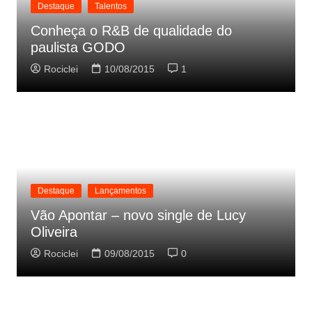
Destaque
Talentos
Conheça o R&B de qualidade do
paulista GODO
Rociclei
10/08/2015
1
Destaque
Lançamentos
Vão Apontar – novo single de Lucy
Oliveira
Rociclei
09/08/2015
0