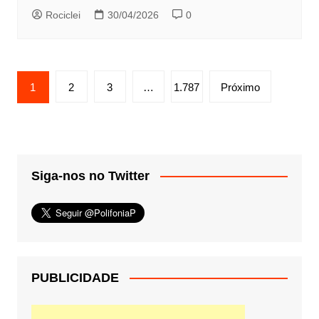
Rociclei
30/04/2026
0
Paginação
1
2
3
…
1.787
Próximo
de
posts
Siga-nos no Twitter
PUBLICIDADE