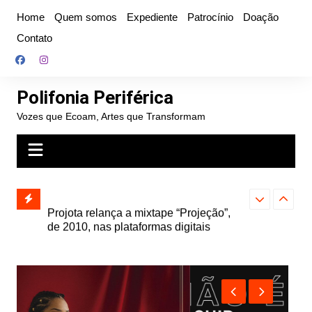
Ir
Home
Quem somos
Expediente
Patrocínio
Doação
para
Contato
o
conteúdo
Polifonia Periférica
Vozes que Ecoam, Artes que Transformam
” e abre
Projota relança a mixtape “Projeção”,
Farofa Carioca
k autoral,
de 2010, nas plataformas digitais
duplo e faz s
Seu Jorge no 