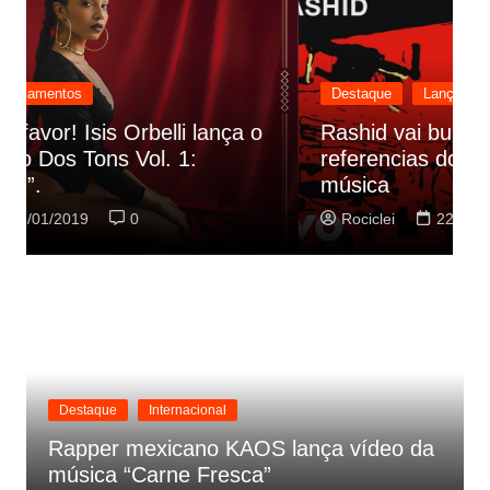
Destaque
Lançamentos
Rashid vai buscar nos HQs as
referencias do clipe de sua nova
C
música
p
Rociclei
22/01/2019
0
Destaque
Internacional
Rapper mexicano KAOS lança vídeo da
música “Carne Fresca”