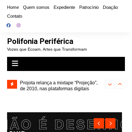
Ir
Home
Quem somos
Expediente
Patrocínio
Doação
para
Contato
o
conteúdo
Polifonia Periférica
Vozes que Ecoam, Artes que Transformam
” e abre
Projota relança a mixtape “Projeção”,
Farofa Carioca
k autoral,
de 2010, nas plataformas digitais
duplo e faz s
Seu Jorge no 