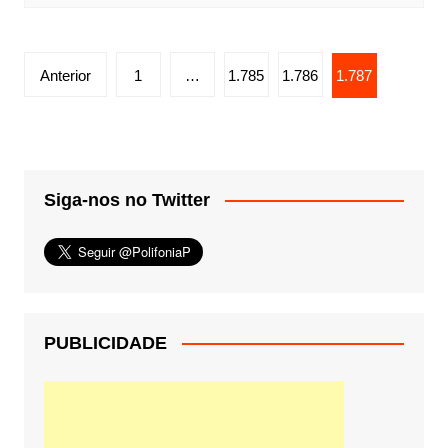
Paginação
Anterior
1
…
1.785
1.786
1.787
de
posts
Siga-nos no Twitter
PUBLICIDADE