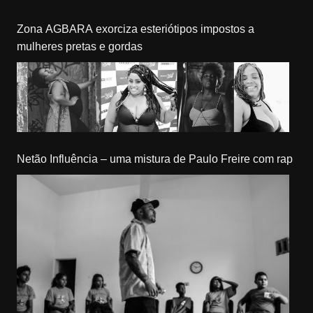
Zona AGBARA exorciza esteriótipos impostos a
mulheres pretas e gordas
Netão Influência – uma mistura de Paulo Freire com rap