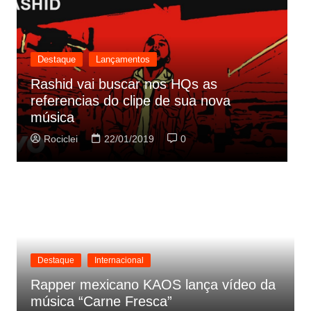
Destaque
Lançamentos
Rashid vai buscar nos HQs as
referencias do clipe de sua nova
C
música
p
Rociclei
22/01/2019
0
Destaque
Internacional
Rapper mexicano KAOS lança vídeo da
música “Carne Fresca”