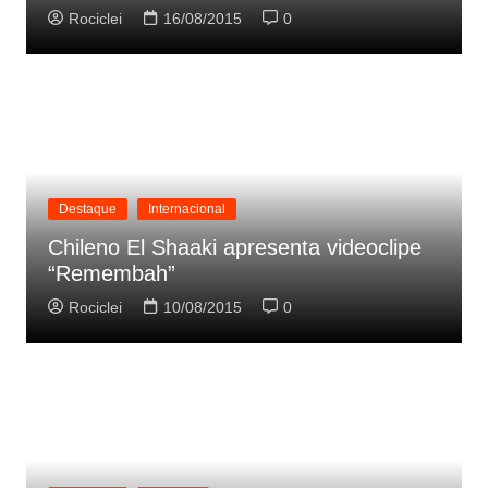
Rociclei
16/08/2015
0
Destaque
Internacional
Chileno El Shaaki apresenta videoclipe
“Remembah”
Rociclei
10/08/2015
0