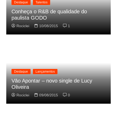
Destaque
Talentos
Conheça o R&B de qualidade do
paulista GODO
Rociclei
10/08/2015
1
Destaque
Lançamentos
Vão Apontar – novo single de Lucy
Oliveira
Rociclei
09/08/2015
0