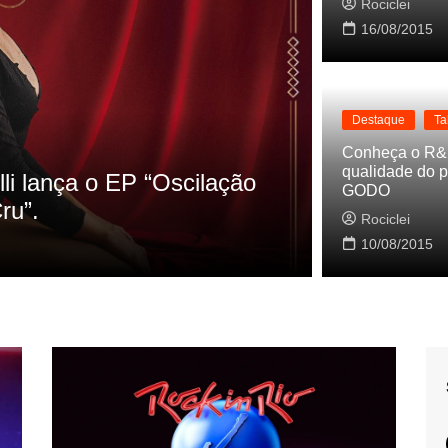
Rociclei
16/08/2015
Destaque
Ta
Destaque
La
Conheça o R&
qualidade do p
s referencias do clipe de
Cynthia Lu
GODO
Baleiro
Rociclei
Rociclei
10/08/2015
2