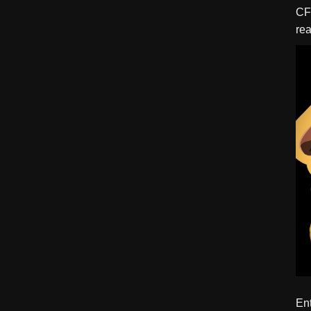
CFBTM 1 – 
rea
ído
Ent