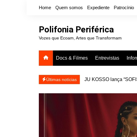
Ir
Home
Quem somos
Expediente
Patrocínio
para
o
conteúdo
Polifonia Periférica
Vozes que Ecoam, Artes que Transformam
Docs & Filmes
Entrevistas
Info
JU KOSSO lança “SOFISA
reapresentar
Projota relança a mixtap
Últimas notícias