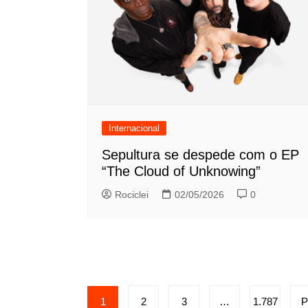
Internacional
Sepultura se despede com o EP
“The Cloud of Unknowing”
Rociclei
02/05/2026
0
Paginação
1
2
3
…
1.787
P