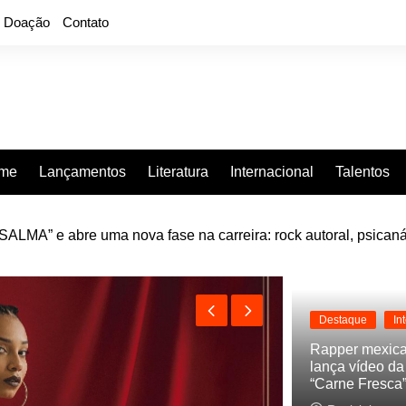
Doação
Contato
rme
Lançamentos
Literatura
Internacional
Talentos
LMA” e abre uma nova fase na carreira: rock autoral, psicaná
e “Projeção”, de 2010, nas plataformas digitais
Destaque
In
Rapper mexic
lança vídeo d
“Carne Fresca