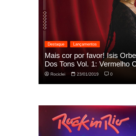
Destaque
Lançamentos
cilação
Rashid vai buscar nos HQs a
sua nova música
Rociclei
22/01/2019
0