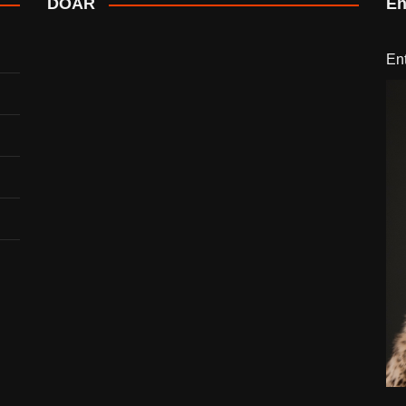
DOAR
En
En