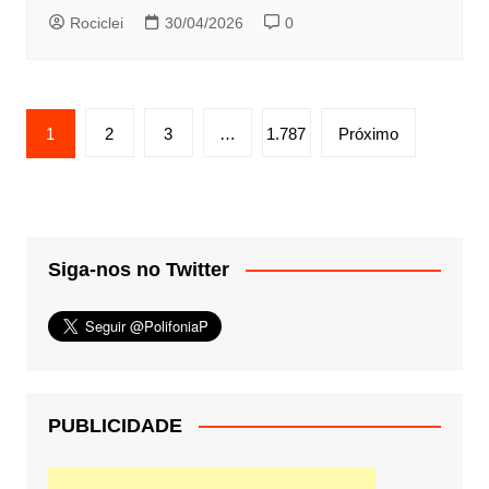
Rociclei
30/04/2026
0
Paginação
1
2
3
…
1.787
Próximo
de
posts
Siga-nos no Twitter
PUBLICIDADE