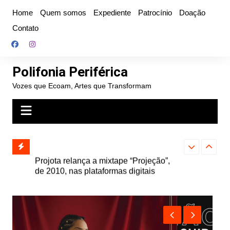
Ir
Home
Quem somos
Expediente
Patrocínio
Doação
para
Contato
o
conteúdo
Polifonia Periférica
Vozes que Ecoam, Artes que Transformam
” e abre
Projota relança a mixtape “Projeção”,
Farofa Carioca
k autoral,
de 2010, nas plataformas digitais
duplo e faz s
Seu Jorge no 