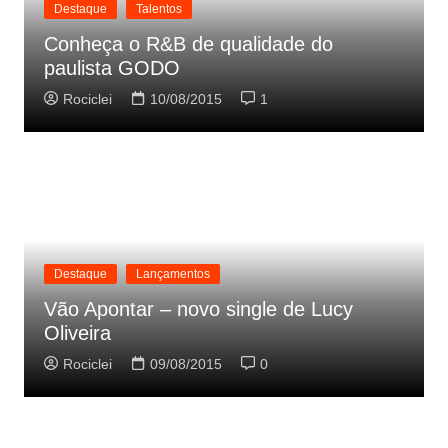
Destaque
Talentos
Conheça o R&B de qualidade do
paulista GODO
Rociclei
10/08/2015
1
Destaque
Lançamentos
Vão Apontar – novo single de Lucy
Oliveira
Rociclei
09/08/2015
0