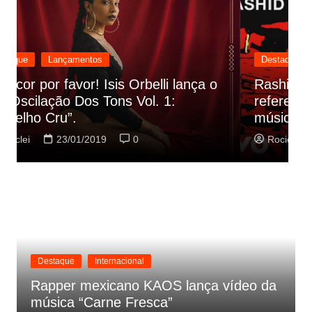
Destaque
Lançamentos
Rashid vai buscar nos HQs as
referencias do clipe de sua nova
C
música
p
Rociclei
22/01/2019
0
Destaque
Internacional
Rapper mexicano KAOS lança vídeo da
música “Carne Fresca”