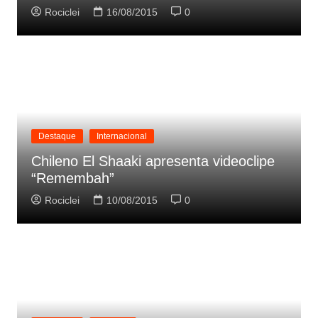
Rociclei
16/08/2015
0
Destaque
Internacional
Chileno El Shaaki apresenta videoclipe
“Remembah”
Rociclei
10/08/2015
0