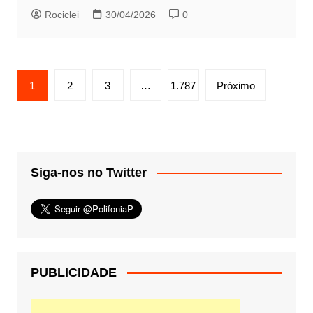
Rociclei
30/04/2026
0
Paginação
1
2
3
…
1.787
Próximo
de
posts
Siga-nos no Twitter
PUBLICIDADE