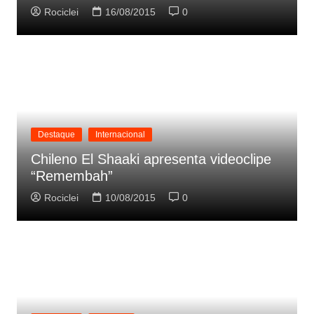
Rociclei
16/08/2015
0
Destaque
Internacional
Chileno El Shaaki apresenta videoclipe
“Remembah”
Rociclei
10/08/2015
0