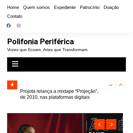
Ir
Home
Quem somos
Expediente
Patrocínio
Doação
para
Contato
o
conteúdo
Polifonia Periférica
Vozes que Ecoam, Artes que Transformam
” e abre
Projota relança a mixtape “Projeção”,
Farofa Carioca
k autoral,
de 2010, nas plataformas digitais
duplo e faz s
Seu Jorge no 