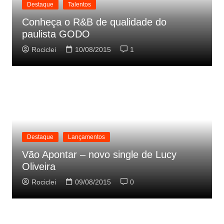
Destaque
Talentos
Conheça o R&B de qualidade do
paulista GODO
Rociclei
10/08/2015
1
Destaque
Lançamentos
Vão Apontar – novo single de Lucy
Oliveira
Rociclei
09/08/2015
0