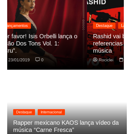
Destaque
Lançamentos
Rashid vai buscar nos HQs as
referencias do clipe de sua nova
C
música
p
Rociclei
22/01/2019
0
Destaque
Internacional
Rapper mexicano KAOS lança vídeo da
música “Carne Fresca”