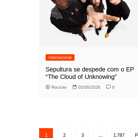
Internacional
Sepultura se despede com o EP
“The Cloud of Unknowing”
Rociclei
02/05/2026
0
Paginação
1
2
3
…
1.787
P