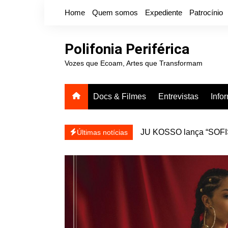
Ir
Home
Quem somos
Expediente
Patrocínio
para
o
conteúdo
Polifonia Periférica
Vozes que Ecoam, Artes que Transformam
Docs & Filmes
Entrevistas
Info
JU KOSSO lança “SOFISA
reapresentar
Últimas notícias
Projota relança a mixtap