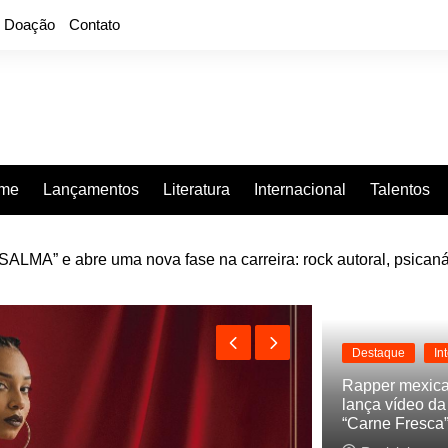
Doação
Contato
rme
Lançamentos
Literatura
Internacional
Talentos
LMA” e abre uma nova fase na carreira: rock autoral, psicaná
e “Projeção”, de 2010, nas plataformas digitais
Destaque
In
Rapper mexic
lança vídeo d
“Carne Fresca