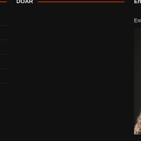
DOAR
En
En