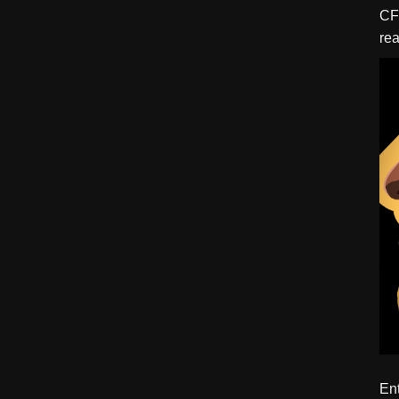
CFBTM 1 – 
rea
ído
Ent