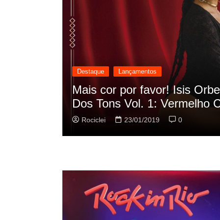
Destaque
Lançamentos
scilação
Rashid vai buscar nos HQs a
sua nova música
Rociclei
22/01/2019
0