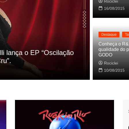
Rociclei
16/08/2015
Destaque
Ta
Destaque
La
Conheça o R&
qualidade do p
s referencias do clipe de
Cynthia Lu
GODO
Baleiro
Rociclei
Rociclei
10/08/2015