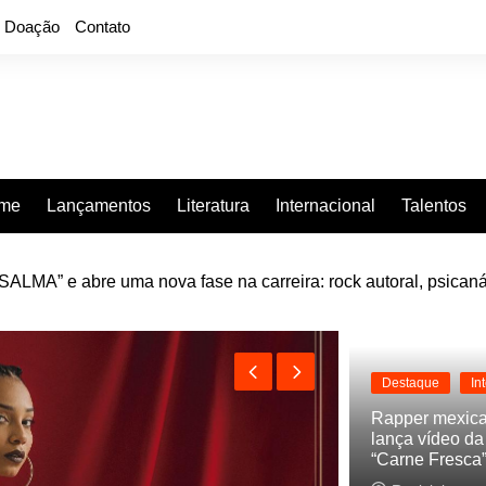
Doação
Contato
rme
Lançamentos
Literatura
Internacional
Talentos
LMA” e abre uma nova fase na carreira: rock autoral, psicaná
e “Projeção”, de 2010, nas plataformas digitais
Destaque
In
Rapper mexic
lança vídeo d
“Carne Fresca