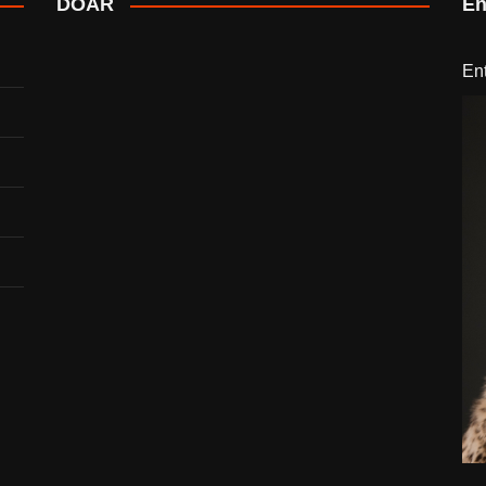
DOAR
En
En