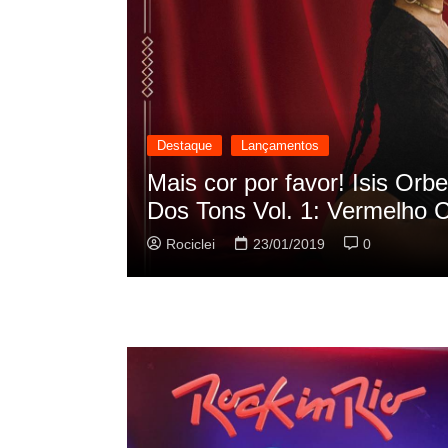
Destaque
Lançamentos
cilação
Rashid vai buscar nos HQs a
sua nova música
Rociclei
22/01/2019
0