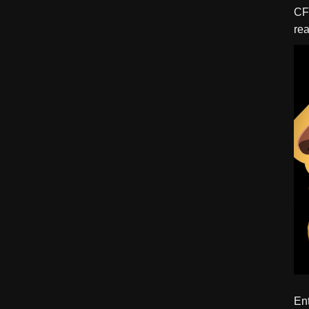
CFBTM 1 – 
rea
ído
Ent