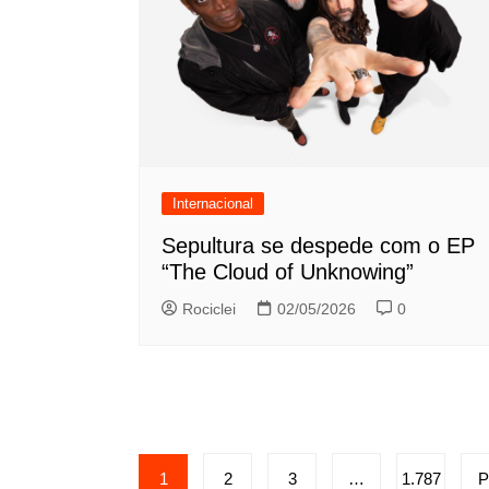
Internacional
Sepultura se despede com o EP
“The Cloud of Unknowing”
Rociclei
02/05/2026
0
Paginação
1
2
3
…
1.787
P