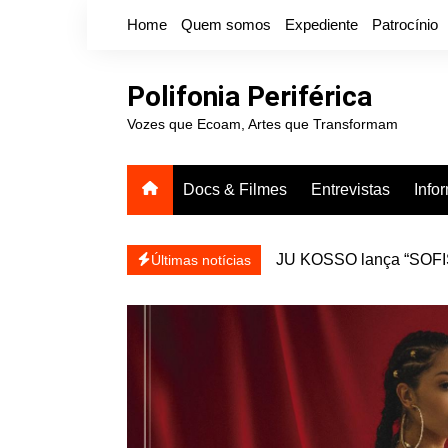
Ir
Home
Quem somos
Expediente
Patrocínio
para
o
conteúdo
Polifonia Periférica
Vozes que Ecoam, Artes que Transformam
Docs & Filmes
Entrevistas
Info
JU KOSSO lança “SOFISA
reapresentar
Projota relança a mixtap
Últimas notícias