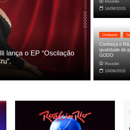
Rociclei
16/08/2015
Destaque
Ta
Destaque
La
Conheça o R&
qualidade do p
s referencias do clipe de
Cynthia Lu
GODO
Baleiro
Rociclei
Rociclei
10/08/2015
2